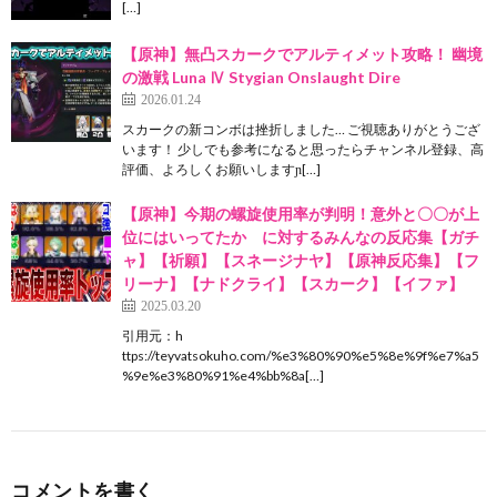
[…]
【原神】無凸スカークでアルティメット攻略！ 幽境
の激戦 Luna Ⅳ Stygian Onslaught Dire
2026.01.24
スカークの新コンボは挫折しました… ご視聴ありがとうござ
います！ 少しでも参考になると思ったらチャンネル登録、高
評価、よろしくお願いしますɲ[…]
【原神】今期の螺旋使用率が判明！意外と〇〇が上
位にはいってたか に対するみんなの反応集【ガチ
ャ】【祈願】【スネージナヤ】【原神反応集】【フ
リーナ】【ナドクライ】【スカーク】【イファ】
2025.03.20
引用元：h
ttps://teyvatsokuho.com/%e3%80%90%e5%8e%9f%e7%a5
%9e%e3%80%91%e4%bb%8a[…]
コメントを書く