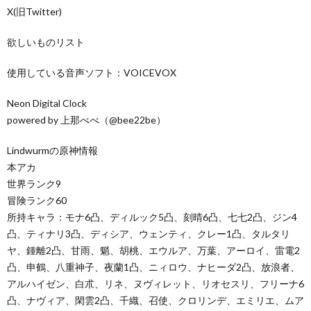
X(旧Twitter)
欲しいものリスト
使用している音声ソフト：VOICEVOX
Neon Digital Clock
powered by 上那べべ（@bee22be）
Lindwurmの原神情報
本アカ
世界ランク9
冒険ランク60
所持キャラ：モナ6凸、ディルック5凸、刻晴6凸、七七2凸、ジン4
凸、ティナリ3凸、ディシア、ウェンティ、クレー1凸、タルタリ
ヤ、鍾離2凸、甘雨、魈、胡桃、エウルア、万葉、アーロイ、雷電2
凸、申鶴、八重神子、夜蘭1凸、ニィロウ、ナヒーダ2凸、放浪者、
アルハイゼン、白朮、リネ、ヌヴィレット、リオセスリ、フリーナ6
凸、ナヴィア、閑雲2凸、千織、召使、クロリンデ、エミリエ、ムア