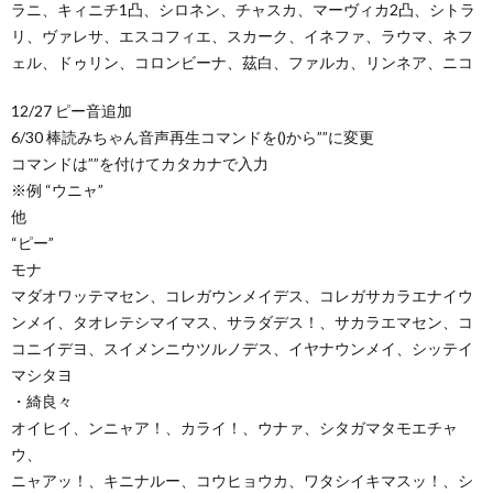
ラニ、キィニチ1凸、シロネン、チャスカ、マーヴィカ2凸、シトラ
リ、ヴァレサ、エスコフィエ、スカーク、イネファ、ラウマ、ネフ
ェル、ドゥリン、コロンビーナ、茲白、ファルカ、リンネア、ニコ
12/27 ピー音追加
6/30 棒読みちゃん音声再生コマンドを()から””に変更
コマンドは””を付けてカタカナで入力
※例 “ウニャ”
他
“ピー”
モナ
マダオワッテマセン、コレガウンメイデス、コレガサカラエナイウ
ンメイ、タオレテシマイマス、サラダデス！、サカラエマセン、コ
コニイデヨ、スイメンニウツルノデス、イヤナウンメイ、シッテイ
マシタヨ
・綺良々
オイヒイ、ンニャア！、カライ！、ウナァ、シタガマタモエチャ
ウ、
ニャアッ！、キニナルー、コウヒョウカ、ワタシイキマスッ！、シ