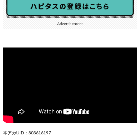
Advertisement
本アカUID：803616197