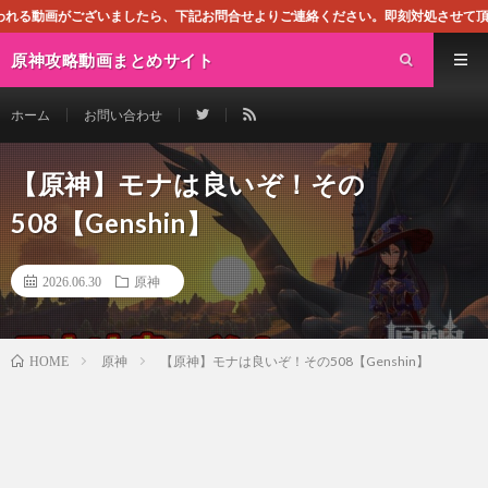
ら、下記お問合せよりご連絡ください。即刻対処させて頂きます。なお、同サイトはG
原神攻略動画まとめサイト
ホーム
お問い合わせ
【原神】モナは良いぞ！その
508【Genshin】
2026.06.30
原神
原神
【原神】モナは良いぞ！その508【Genshin】
HOME