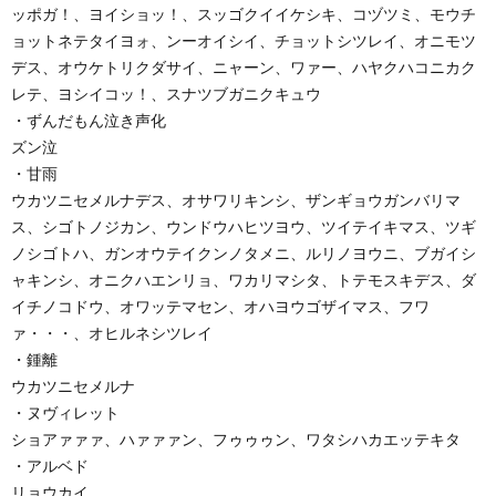
ッポガ！、ヨイショッ！、スッゴクイイケシキ、コヅツミ、モウチ
ョットネテタイヨォ、ンーオイシイ、チョットシツレイ、オニモツ
デス、オウケトリクダサイ、ニャーン、ワァー、ハヤクハコニカク
レテ、ヨシイコッ！、スナツブガニクキュウ
・ずんだもん泣き声化
ズン泣
・甘雨
ウカツニセメルナデス、オサワリキンシ、ザンギョウガンバリマ
ス、シゴトノジカン、ウンドウハヒツヨウ、ツイテイキマス、ツギ
ノシゴトハ、ガンオウテイクンノタメニ、ルリノヨウニ、ブガイシ
ャキンシ、オニクハエンリョ、ワカリマシタ、トテモスキデス、ダ
イチノコドウ、オワッテマセン、オハヨウゴザイマス、フワ
ァ・・・、オヒルネシツレイ
・鍾離
ウカツニセメルナ
・ヌヴィレット
ショアァァァ、ハァァァン、フゥゥゥン、ワタシハカエッテキタ
・アルベド
リョウカイ