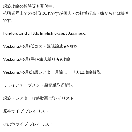
螺旋攻略の相談等も受付中。
視聴者同士での会話はOKですが個人への粘着行為・嫌がらせは厳禁
です。
I understand a little English except Japanese.
Ver.Luna7(6月)低コスト気味編成★9攻略
Ver.Luna7(6月)星4+旅人縛り★9攻略
Ver.Luna7(6月)幻想シアター月諭モード★12攻略解説
リライアチーブメント超簡単取得解説
螺旋・シアター攻略動画 プレイリスト
原神ライブ プレイリスト
その他ライブ プレイリスト