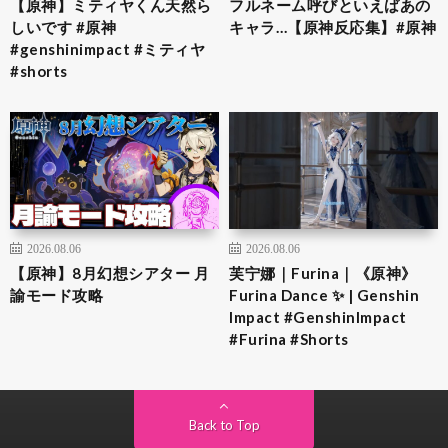
【原神】ミティヤくん天然ら
フルネーム呼びといえばあの
しいです #原神
キャラ…【原神反応集】#原神
#genshinimpact #ミティヤ
#shorts
2026.08.06
2026.08.06
【原神】8月幻想シアター 月
芙宁娜｜Furina｜《原神》
諭モード攻略
Furina Dance ✨ | Genshin
Impact #GenshinImpact
#Furina #Shorts
Back to Top