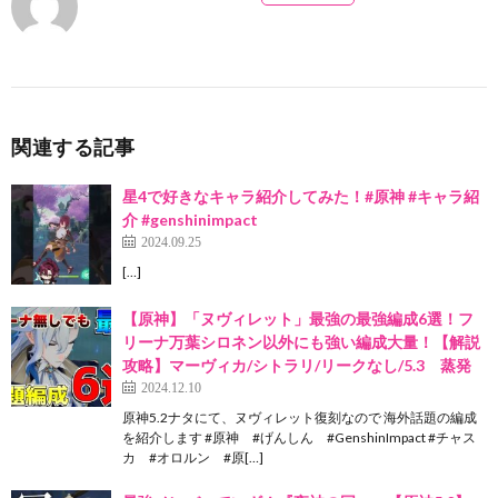
関連する記事
星4で好きなキャラ紹介してみた！#原神 #キャラ紹
介 #genshinimpact
2024.09.25
[…]
【原神】「ヌヴィレット」最強の最強編成6選！フ
リーナ万葉シロネン以外にも強い編成大量！【解説
攻略】マーヴィカ/シトラリ/リークなし/5.3 蒸発
2024.12.10
原神5.2ナタにて、ヌヴィレット復刻なので 海外話題の編成
を紹介します #原神 #げんしん #GenshinImpact #チャス
カ #オロルン #原[…]