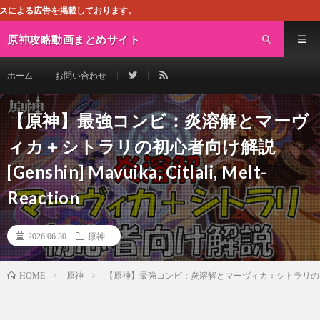
を掲載しております。
原神攻略動画まとめサイト
ホーム
お問い合わせ
【原神】最強コンビ：炎溶解とマーヴ
ィカ＋シトラリの初心者向け解説
[Genshin] Mavuika, Citlali, Melt-
Reaction
2026.06.30
原神
原神
【原神】最強コンビ：炎溶解とマーヴィカ＋シトラリの初心者向け解説 [Ge
HOME