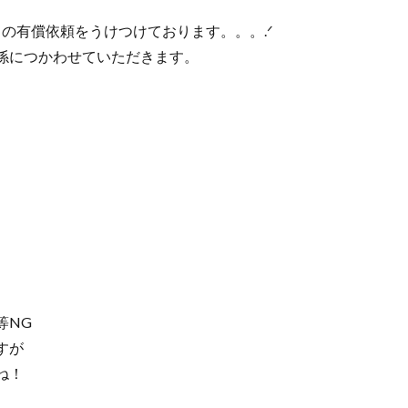
ストの有償依頼をうけつけております。。。.ᐟ
係につかわせていただきます。
等NG
すが
ね！