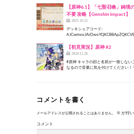
【原神6.1】「七聖召喚」鋳境
不要 攻略【Genshin Impact】
2025.10.22
デッキシェアコード:
AJCwmxoJArDwoYQKCBBApZQKCVB
【初見実況】原神 #2
2024.12.26
#原神 キャラの顔と名前が一致しない
なるので音量に気を付けてください！ 強
コメントを書く
※
が付い
メールアドレスが公開されることはありません。
コメント