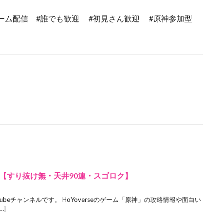
pact ＃ゲーム配信 #誰でも歓迎 #初見さん歓迎 #原神参加型
説【すり抜け無・天井90連・スゴロク】
ubeチャンネルです。 HoYoverseのゲーム「原神」の攻略情報や面白い
…]