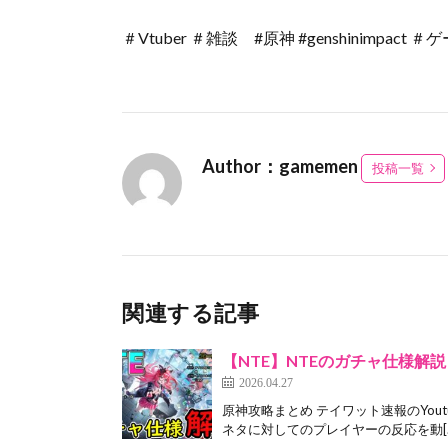
＃Vtuber ＃雑談 #原神 #genshinim
Author：gamemen
投稿一覧
関連する記事
【NTE】NTEのガチャ仕様解
2026.04.27
原神攻略まとめ テイワット速報のYout
ネタに対してのプレイヤーの反応を動[