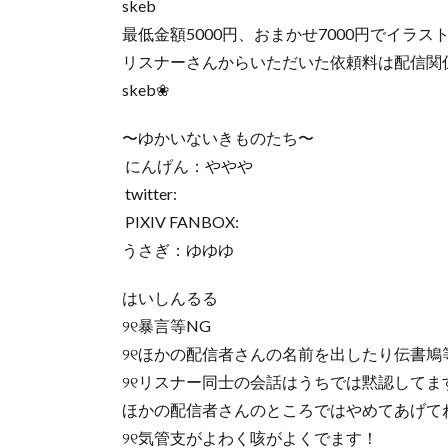
skeb
最低金額5000円、おまかせ7000円でイラ
リスナーさんからいただいた依頼料は配信関
skeb❀
〜ゆかいないきものたち〜
にんげん：ややや
twitter:
PIXIV FANBOX:
うさぎ：ゆゆゆ
はいしんるる
୨୧暴言等NG
୨୧ほかの配信者さんの名前を出したり伝書鳩
୨୧リスナー同士の会話はうちでは黙認してま
ほかの配信者さんのところではやめてあげて
୨୧気管支がよわく咳がよくでます！