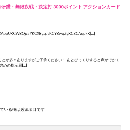
の研鑽・無限疾戦・決定打 3000ポイント アクションカード
AppUKCWBQp5YKCXBgqJcKCYBwqZgKCZCAqpkK[…]
ことが多々ありますがご了承ください！ あとびっくりすると声がでかく
めの指示厨[…]
ている欄は必須項目です