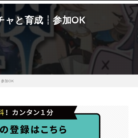
チャと育成┆参加OK
参加OK