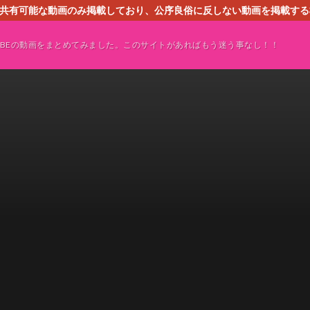
す。共有可能な動画のみ掲載しており、公序良俗に反しない動画を掲載す
ください。即刻対処させて頂きます。なお、同サイトはGoogleアド
TUBEの動画をまとめてみました。このサイトがあればもう迷う事なし！！