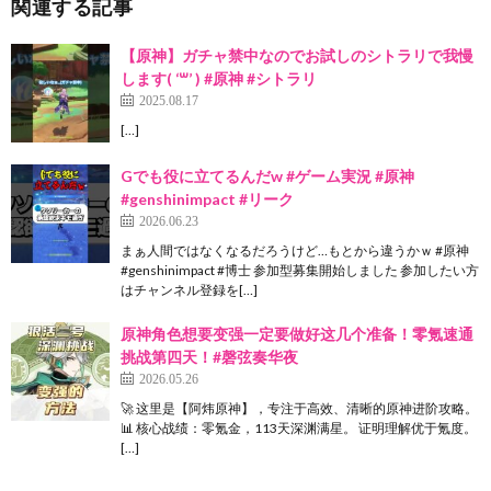
関連する記事
【原神】ガチャ禁中なのでお試しのシトラリで我慢
します( ‘꒳’ ) #原神 #シトラリ
2025.08.17
[…]
Gでも役に立てるんだw #ゲーム実況 #原神
#genshinimpact #リーク
2026.06.23
まぁ人間ではなくなるだろうけど…もとから違うかｗ #原神
#genshinimpact #博士 参加型募集開始しました 参加したい方
はチャンネル登録を[…]
原神角色想要变强一定要做好这几个准备！零氪速通
挑战第四天！#磬弦奏华夜
2026.05.26
🚀 这里是【阿炜原神】，专注于高效、清晰的原神进阶攻略。
📊 核心战绩：零氪金，113天深渊满星。 证明理解优于氪度。
[…]