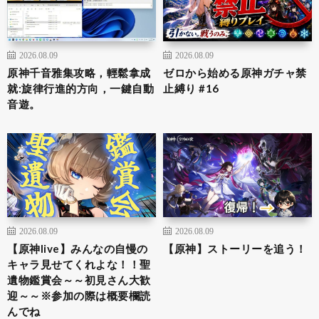
2026.08.09
2026.08.09
原神千音雅集攻略，輕鬆拿成
ゼロから始める原神ガチャ禁
就:旋律行進的方向，一鍵自動
止縛り #16
音遊。
2026.08.09
2026.08.09
【原神live】みんなの自慢の
【原神】ストーリーを追う！
キャラ見せてくれよな！！聖
遺物鑑賞会～～初見さん大歓
迎～～※参加の際は概要欄読
んでね