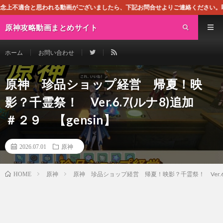
る動画がございましたら、下記お問合せよりご連絡ください。即刻対処させて頂きま
原神攻略動画まとめサイト
ホーム
お問い合わせ
原神 珍品ショップ経営 帰夏！映
影？千霊祭！ Ver.6.7(ルナ8)追加
＃２９ 【gensin】
2026.07.01
原神
原神
原神 珍品ショップ経営 帰夏！映影？千霊祭！ Ver.6.7
HOME