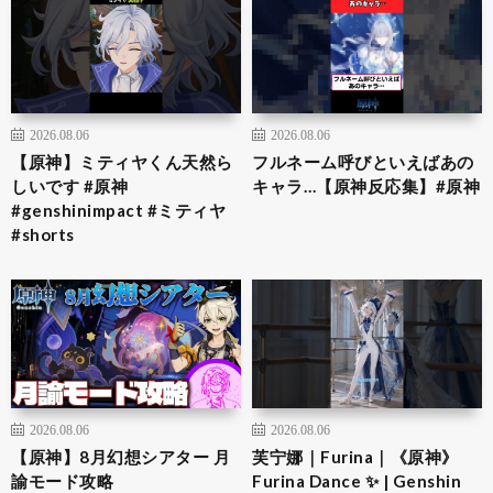
2026.08.06
2026.08.06
【原神】ミティヤくん天然ら
フルネーム呼びといえばあの
しいです #原神
キャラ…【原神反応集】#原神
#genshinimpact #ミティヤ
#shorts
2026.08.06
2026.08.06
【原神】8月幻想シアター 月
芙宁娜｜Furina｜《原神》
諭モード攻略
Furina Dance ✨ | Genshin