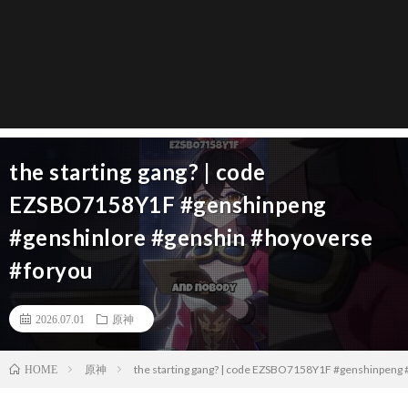
the starting gang? | code
EZSBO7158Y1F #genshinpeng
#genshinlore #genshin #hoyoverse
#foryou
2026.07.01
原神
原神
the starting gang? | code EZSBO7158Y1F #genshinpeng
HOME