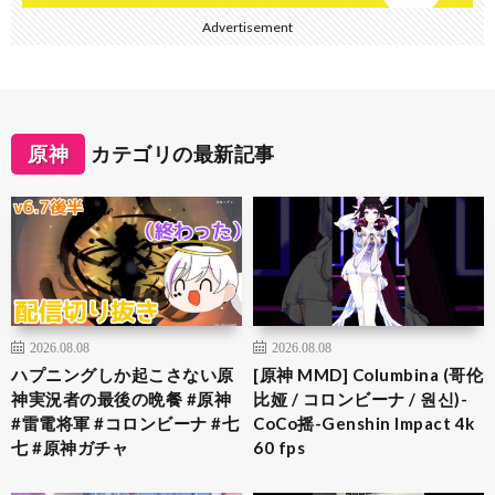
Advertisement
原神
カテゴリの最新記事
2026.08.08
2026.08.08
ハプニングしか起こさない原
[原神 MMD] Columbina (哥伦
神実況者の最後の晩餐 #原神
比娅 / コロンビーナ / 원신)-
#雷電将軍 #コロンビーナ #七
CoCo摇-Genshin Impact 4k
七 #原神ガチャ
60 fps