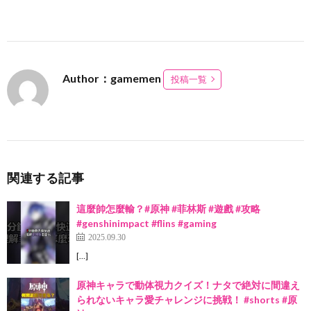
Author：gamemen
投稿一覧
関連する記事
這麼帥怎麼輸？#原神 #菲林斯 #遊戲 #攻略
#genshinimpact #flins #gaming
2025.09.30
[…]
原神キャラで動体視力クイズ！ナタで絶対に間違え
られないキャラ愛チャレンジに挑戦！ #shorts #原