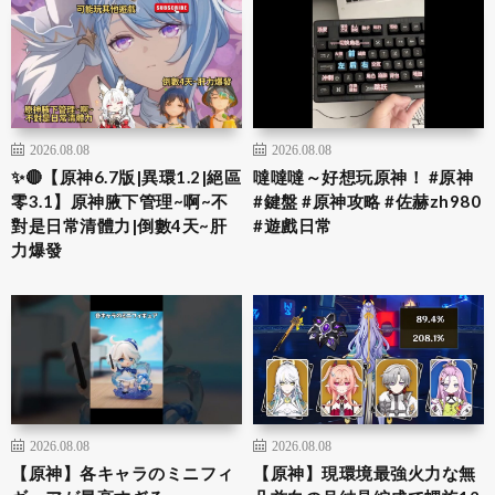
2026.08.08
2026.08.08
✨🔴【原神6.7版|異環1.2|絕區
噠噠噠～好想玩原神！ #原神
零3.1】原神腋下管理~啊~不
#鍵盤 #原神攻略 #佐赫zh980
對是日常清體力|倒數4天~肝
#遊戲日常
力爆發
2026.08.08
2026.08.08
【原神】各キャラのミニフィ
【原神】現環境最強火力な無