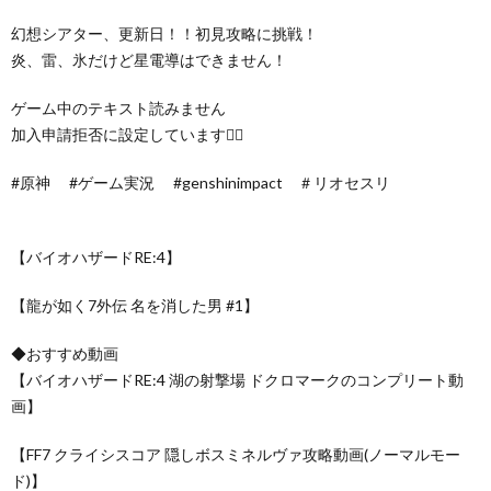
幻想シアター、更新日！！初見攻略に挑戦！
炎、雷、氷だけど星電導はできません！
ゲーム中のテキスト読みません
加入申請拒否に設定しています🙇‍♀️
#原神 #ゲーム実況 #genshinimpact ＃リオセスリ
【バイオハザードRE:4】
【龍が如く7外伝 名を消した男 #1】
◆おすすめ動画
【バイオハザードRE:4 湖の射撃場 ドクロマークのコンプリート動
画】
【FF7 クライシスコア 隠しボスミネルヴァ攻略動画(ノーマルモー
ド)】