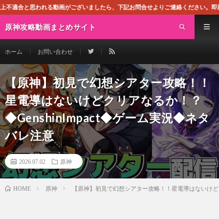
画がございましたら、下記お問合せよりご連絡ください。即刻対処させて頂きます。
原神攻略動画まとめサイト
ホーム
お問い合わせ
【原神】初見で幻想シアター攻略！！
星電導はないけどクリアなるか！？
◆GenshinImpact◆ゲーム実況◆ネタ
バレ注意
2026.07.02
原神
原神
【原神】初見で幻想シアター攻略！！星電導はないけどクリ
HOME