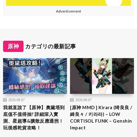
Advertisement
原神
カテゴリの最新記事
2026.08.07
2026.08.07
我就直說了【原神】奧黛塔到
[原神 MMD ] Kirara (绮良良 /
底值不值得抽? 詳細深入實
綺良々 / 키라라) – LOW
測、星超導&擴散反應通拐！
CORTISOL FUNK – Genshin
玩後感乾貨攻略！
Impact