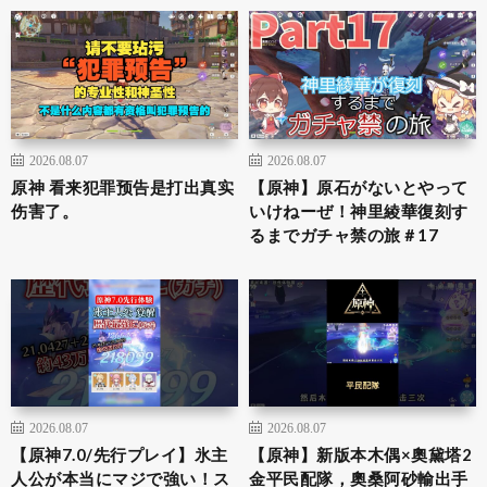
2026.08.07
2026.08.07
原神 看来犯罪预告是打出真实
【原神】原石がないとやって
伤害了。
いけねーぜ！神里綾華復刻す
るまでガチャ禁の旅＃17
2026.08.07
2026.08.07
【原神7.0/先行プレイ】氷主
【原神】新版本木偶×奧黛塔2
人公が本当にマジで強い！ス
金平民配隊，奧桑阿砂輸出手