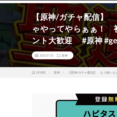
【原神/ガチャ配信】
ゃやってやらぁぁ！ 
ント大歓迎 #原神 #gensh
2026.07.03
原神
原神
【原神/ガチャ配信】 もう怖いもんね
HOME