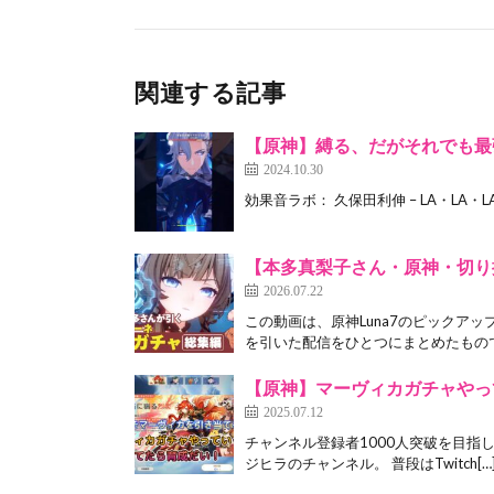
関連する記事
【原神】縛る、だがそれでも最
2024.10.30
効果音ラボ： 久保田利伸 – LA・LA・LA L
【本多真梨子さん・原神・切り
2026.07.22
この動画は、原神Luna7のピックア
を引いた配信をひとつにまとめたもので
【原神】マーヴィカガチャやってい
2025.07.12
チャンネル登録者1000人突破を目指し
ジヒラのチャンネル。 普段はTwitch[…