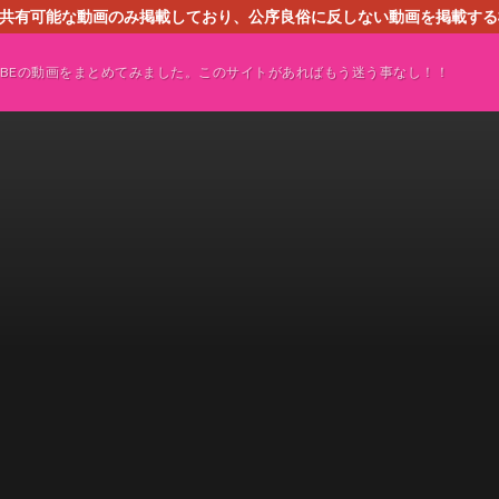
す。共有可能な動画のみ掲載しており、公序良俗に反しない動画を掲載す
ください。即刻対処させて頂きます。なお、同サイトはGoogleアド
TUBEの動画をまとめてみました。このサイトがあればもう迷う事なし！！