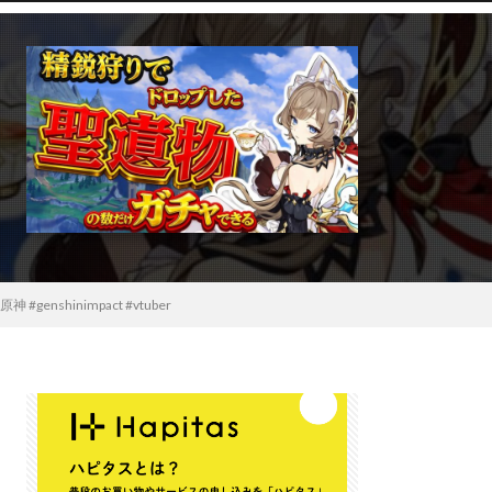
inimpact #vtuber