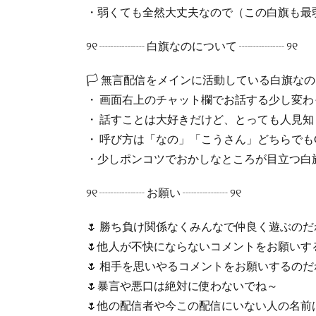
・弱くても全然大丈夫なので（この白旗も最
୨୧ ┈┈┈┈ 白旗なのについて ┈┈┈┈ ୨୧
🏳️ 無言配信をメインに活動している白旗な
・ 画面右上のチャット欄でお話する少し変
・ 話すことは大好きだけど、とっても人見知
・ 呼び方は「なの」「こうさん」どちらでも
・少しポンコツでおかしなところが目立つ白
୨୧ ┈┈┈┈ お願い ┈┈┈┈ ୨୧
🌷 勝ち負け関係なくみんなで仲良く遊ぶのだ
🌷他人が不快にならないコメントをお願いす
🌷 相手を思いやるコメントをお願いするのだ
🌷暴言や悪口は絶対に使わないでね～
🌷他の配信者や今この配信にいない人の名前