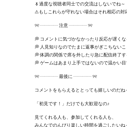
🌷過度な視聴者同士での交流はしないでね～
⚠️もしこれらが守れない場合はそれ相応の対
୨୧ ┈┈┈┈ 注意 ┈┈┈┈ ୨୧
💭 コメントに気づかなかったり反応が遅く
💭 人見知りなのでたまに返事がぎこちない
💭 体調の関係で席を外したり急に配信終了
💭 ゲームはあまり上手ではないので温かい
୨୧ ┈┈┈┈ 最後に ┈┈┈┈ ୨୧
コメントをもらえるととっても嬉しいのだね
「初見です！」だけでも大歓迎なの♪
見てくれる人も、参加してくれる人も、
みんなでのんびり楽しい時間を過ごしたいね