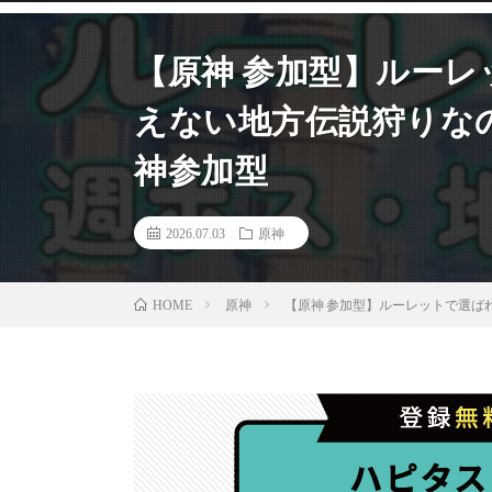
【原神 参加型】ルー
えない地方伝説狩りなの
神参加型
2026.07.03
原神
原神
【原神 参加型】ルーレットで選ば
HOME