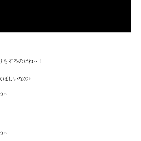
りをするのだね～！
！
てほしいなの♪
ね～
いね～