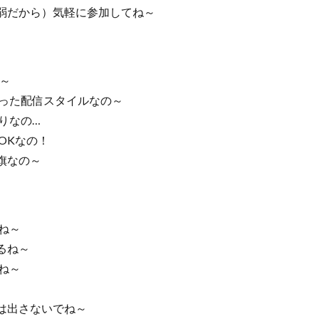
弱だから）気軽に参加してね～
の～
わった配信スタイルなの～
りなの…
OKなの！
旗なの～
ね～
るね～
ね～
は出さないでね～