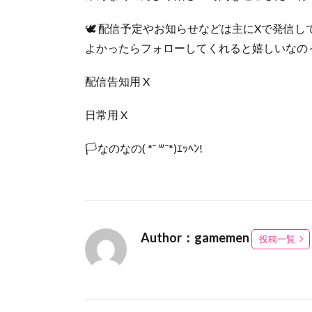
🕊️ 配信予定やお知らせなどは主にXで発信
よかったらフォローしてくれると嬉しいなの
配信告知用 X
日常用 X
🏳なのなの( *¯ ꒳¯*)ｴｯﾍﾝ!
Author：gamemen
投稿一覧