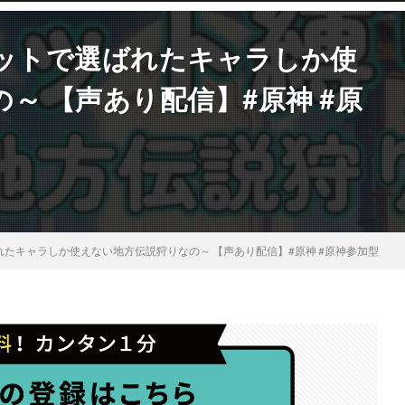
レットで選ばれたキャラしか使
～ 【声あり配信】#原神 #原
れたキャラしか使えない地方伝説狩りなの～ 【声あり配信】#原神 #原神参加型