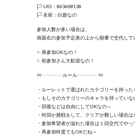
🏳️ UID：863608138
🏳️ 名前：白旗なの
参加人数が多い場合は、
画面右の参加予定表の上から順番で交代して
✨ 再参加OKなの！
✨ 初参加さん大歓迎なの！
୨୧ ┈┈┈┈ ルール ┈┈┈┈ ୨୧
・ルーレットで選ばれたカテゴリーを持った
・もしそのカテゴリーのキャラを持っていな
・回復などは自由にしてOKなの～
・何回か挑戦をして、クリアが難しい場合は
・参加希望者が溢れた場合は１回交代でやっ
・再参加何度でもOKだね～