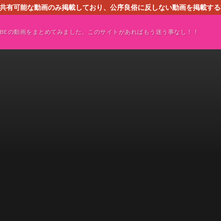
す。共有可能な動画のみ掲載しており、公序良俗に反しない動画を掲載す
ください。即刻対処させて頂きます。なお、同サイトはGoogleアド
TUBEの動画をまとめてみました。このサイトがあればもう迷う事なし！！