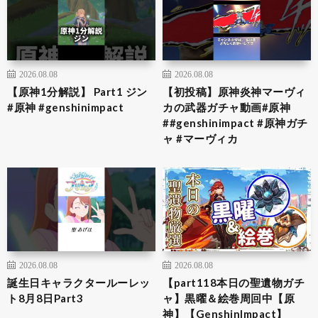
2026.08.08
2026.08.08
【原神1分解説】 Part1 ジン
【初投稿】原神炎神マーヴィ
#原神 #genshinimpact
カの武器ガチャ動画#原神
##genshinimpact #原神ガチ
ャ #マーヴィカ
2026.08.08
2026.08.08
誕生日キャラクタールーレッ
【part118本日の聖遺物ガチ
ト8月8日Part3
ャ】黒曜＆絵巻周回中【原
神】【GenshinImpact】