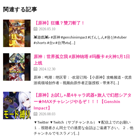
関連する記事
【原神】狂獵？雙刀斬了！
2026.05.10
👾遊戲👾▹ #原神 #genshinimpact #げんしん#원신#vtuber
#shorts #台v #台灣vtu[…]
原神：世界孤立我 #原神纳塔 #玛薇卡 #火神1月1日
上线
2024.12.30
原神：鸣潮：绝区零： -欢迎订阅-【小原神】攻略频道 – 优质
游戏领域创作者 – 视频由原作者正版授权 – 带来不[…]
【原神】お試し+星4キャラ武器+旅人で幻想シアタ
ー★MAXチャレンジやるぞ！！！【Genshin
Impact】
2026.08.03
▼Twitter ▼Twitch（サブチャンネル） ▼配信上でのお願い
１．視聴者さん同士での過度な会話はご遠慮下さい。 ２．他
チャンネルでモスラメソ[…]