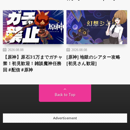
2026.08.08
2026.08.08
【原神】原石31万までガチャ
[原神] 地獄のシアター攻略
禁！初見歓迎！雑談魔神任務
[初見さん歓迎]
回 #配信 #原神
Back to Top
Advertisement