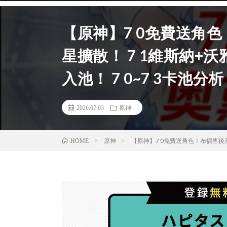
【原神】7 0免費送角
星擴散！ 7 1維斯納+沃雅
入池！ 7 0~7 3卡池分
2026.07.03
原神
原神
【原神】7 0免費送角色！布偶售後來襲
HOME