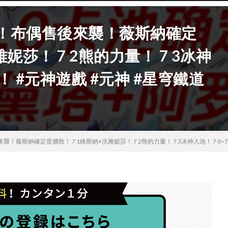
色！布偶售後來襲！薇斯納確定
妮莎！ 7 2熊的力量！ 7 3冰神
析！ #元神遊戲 #元神 #星穹鐵道
！薇斯納確定星擴散！ 7 1維斯納+沃雅妮莎！ 7 2熊的力量！ 7 3冰神入池！ 7 0~7