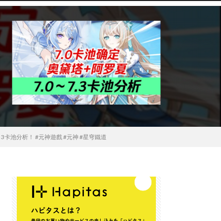
 3卡池分析！ #元神遊戲 #元神 #星穹鐵道