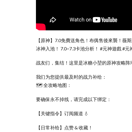
【原神】7.0免費送角色！布偶售後來襲！薇斯納確
冰神入池！ 7.0~7.3卡池分析！ #元神遊戲 #元
战友们，集结！这里是冰糖小堃的原神攻略阵
我们为您提供最及时的战力补给：
🗺️ 全攻略地图：
要确保永不掉线，请完成以下绑定：
【关键指令】订阅频道 💧
【日常补给】点赞 & 收藏！