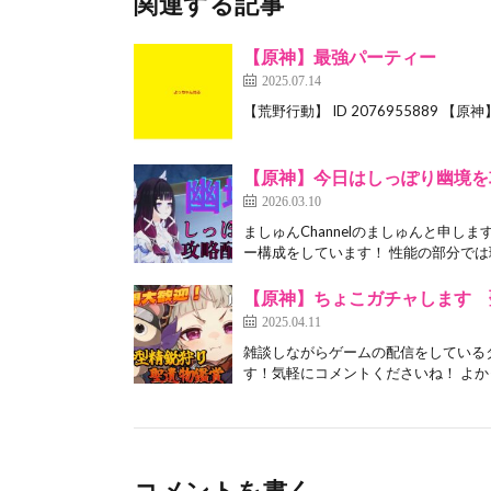
関連する記事
【原神】最強パーティー
2025.07.14
【荒野行動】 ID 2076955889 【原神】 U
【原神】今日はしっぽり幽境を
2026.03.10
ましゅんChannelのましゅんと申し
ー構成をしています！ 性能の部分では理
【原神】ちょこガチャします 
2025.04.11
雑談しながらゲームの配信をしている
す！気軽にコメントくださいね！ よか
コメントを書く