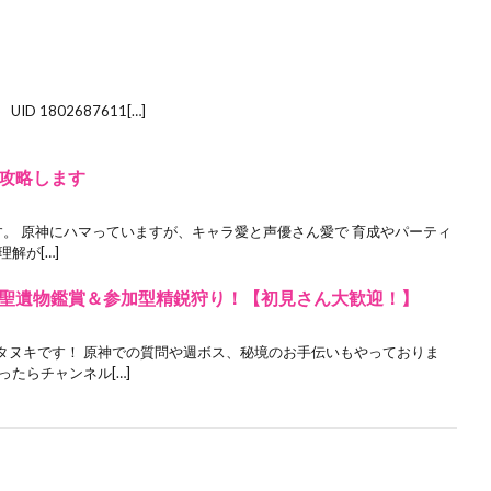
ID 1802687611[…]
攻略します
ます。 原神にハマっていますが、キャラ愛と声優さん愛で 育成やパーティ
解が[…]
聖遺物鑑賞＆参加型精鋭狩り！【初見さん大歓迎！】
タヌキです！ 原神での質問や週ボス、秘境のお手伝いもやっておりま
ったらチャンネル[…]