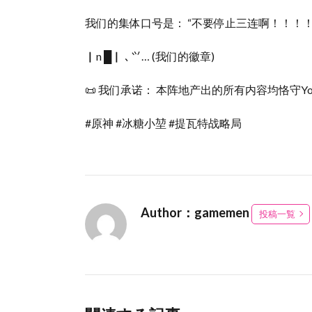
我们的集体口号是： “不要停止三连啊！！！！
▏n █▏ ､⺍… (我们的徽章)
📜 我们承诺： 本阵地产出的所有内容均恪守Y
#原神 #冰糖小堃 #提瓦特战略局
Author：gamemen
投稿一覧