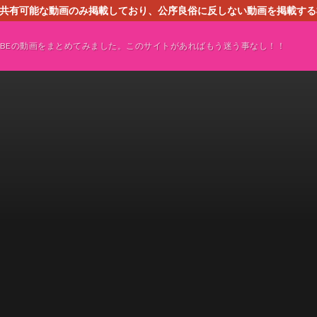
す。共有可能な動画のみ掲載しており、公序良俗に反しない動画を掲載す
ください。即刻対処させて頂きます。なお、同サイトはGoogleアド
TUBEの動画をまとめてみました。このサイトがあればもう迷う事なし！！