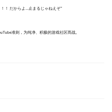
！！ だからよ…止まるじゃねえぞ”
ouTube准则，为纯净、积极的游戏社区而战。