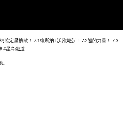
定星擴散！ 7.1維斯納+沃雅妮莎！ 7.2熊的力量！ 7.3
神 #星穹鐵道
地。