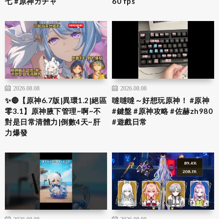
七 #原神ガチャ
60 fps
2026.08.08
2026.08.08
✨🔴【原神6.7版|異環1.2|絕區
噠噠噠～好想玩原神！ #原神
零3.1】原神腋下管理~啊~不
#鍵盤 #原神攻略 #佐赫zh980
對是日常清體力|倒數4天~肝
#遊戲日常
力爆發