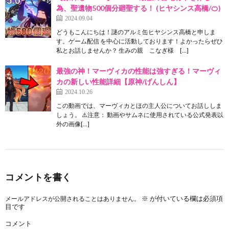
為、聖遺物500個分廻聖する！ (ヒヤシンス高橋/🍊)
2024.09.04
どうもこんにちは！謎のアルミ缶ヒヤシンス高橋と申しま
す。ゲーム配信 を中心に活動しております！よかったらぜひ
私とお話しませんか？ 生みの親 こなぎ様 […]
最強の神！マーヴィカの性能は強すぎる！マーヴィ
カの新しい性能詳細【原神/げんしん】
2024.10.26
この動画では、マーヴィカとほの主人公についてお話ししま
しょう。 ⚠️注意： 動画やサムネに使用されている公式発表以
外の画像[…]
コメントを書く
※
が付いている欄は必須項
メールアドレスが公開されることはありません。
目です
コメント