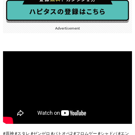
Advertisement
#原神 #スタレ #ゼンゼロ #バトオペ2 #フロムゲー #シャドバ #エン