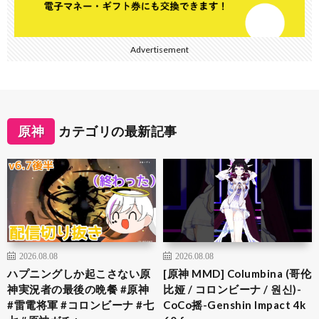
Advertisement
原神
カテゴリの最新記事
2026.08.08
2026.08.08
ハプニングしか起こさない原
[原神 MMD] Columbina (哥伦
神実況者の最後の晩餐 #原神
比娅 / コロンビーナ / 원신)-
#雷電将軍 #コロンビーナ #七
CoCo摇-Genshin Impact 4k