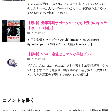
チャンネル登録、Twitterのフォローお願いします♪ いふくん
のリスナー⇒かんなー FA⇒＃いふりーと 参加型をよくやっ
ているのでぜひ参加してね！ […]
【原神】元素専属サポータの中でも上澄みのキャラ
【ゆっくり解説】
2025.06.17
▼元ネタ様▼ ▼タグ▼ #genshinimpact #hoyocreators
#genshinguide #原神 #ゆっくり解説 #faruzan[…]
【原神】V5.4 寝過ごしマンが早朝プレイ
2025.03.18
皆さんこんにちは、でぶねこです 今夜も参加型精鋭狩りやっ
ていきます ここは無課金、微課金の参加者が多く、火力低い
ところを創意工夫で楽しむのがメインの精[…]
コメントを書く
※
が付いている欄は必須項
メールアドレスが公開されることはありません。