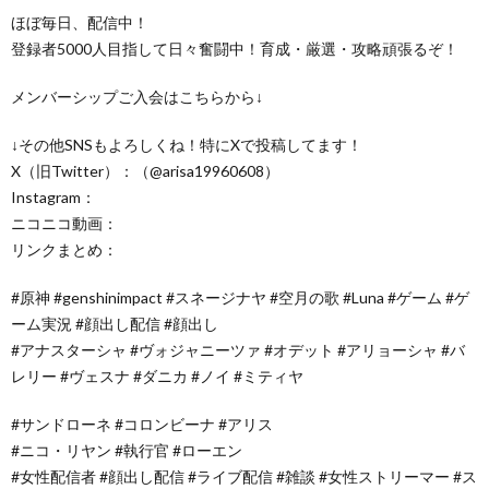
ほぼ毎日、配信中！
登録者5000人目指して日々奮闘中！育成・厳選・攻略頑張るぞ！
メンバーシップご入会はこちらから↓
↓その他SNSもよろしくね！特にXで投稿してます！
X（旧Twitter）：（@arisa19960608）
Instagram：
ニコニコ動画：
リンクまとめ：
#原神 #genshinimpact #スネージナヤ #空月の歌 #Luna #ゲーム #ゲ
ーム実況 #顔出し配信 #顔出し
#アナスターシャ #ヴォジャニーツァ #オデット #アリョーシャ #バ
レリー #ヴェスナ #ダニカ #ノイ #ミティヤ
#サンドローネ #コロンビーナ #アリス
#ニコ・リヤン #執行官 #ローエン
#女性配信者 #顔出し配信 #ライブ配信 #雑談 #女性ストリーマー #ス