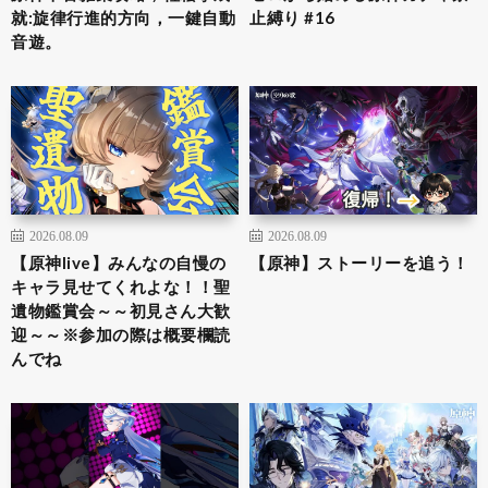
就:旋律行進的方向，一鍵自動
止縛り #16
音遊。
2026.08.09
2026.08.09
【原神live】みんなの自慢の
【原神】ストーリーを追う！
キャラ見せてくれよな！！聖
遺物鑑賞会～～初見さん大歓
迎～～※参加の際は概要欄読
んでね