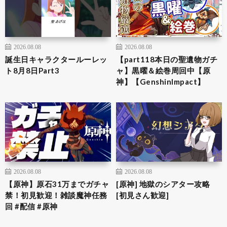
2026.08.08
2026.08.08
誕生日キャラクタールーレッ
【part118本日の聖遺物ガチ
ト8月8日Part3
ャ】黒曜＆絵巻周回中【原
神】【GenshinImpact】
2026.08.08
2026.08.08
【原神】原石31万までガチャ
[原神] 地獄のシアター攻略
禁！初見歓迎！雑談魔神任務
[初見さん歓迎]
回 #配信 #原神