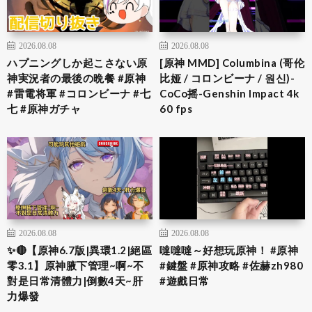
2026.08.08
2026.08.08
ハプニングしか起こさない原
[原神 MMD] Columbina (哥伦
神実況者の最後の晩餐 #原神
比娅 / コロンビーナ / 원신)-
#雷電将軍 #コロンビーナ #七
CoCo摇-Genshin Impact 4k
七 #原神ガチャ
60 fps
2026.08.08
2026.08.08
✨🔴【原神6.7版|異環1.2|絕區
噠噠噠～好想玩原神！ #原神
零3.1】原神腋下管理~啊~不
#鍵盤 #原神攻略 #佐赫zh980
對是日常清體力|倒數4天~肝
#遊戲日常
力爆發