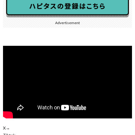
Advertisement
X→