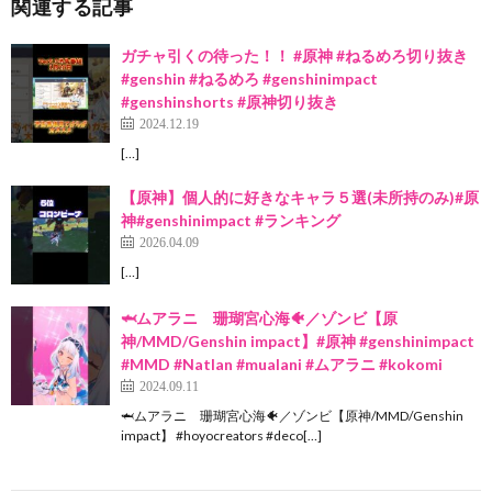
関連する記事
ガチャ引くの待った！！ #原神 #ねるめろ切り抜き
#genshin #ねるめろ #genshinimpact
#genshinshorts #原神切り抜き
2024.12.19
[…]
【原神】個人的に好きなキャラ５選(未所持のみ)#原
神#genshinimpact #ランキング
2026.04.09
[…]
🦈ムアラニ 珊瑚宮心海🐠／ゾンビ【原
神/MMD/Genshin impact】#原神 #genshinimpact
#MMD #Natlan #mualani #ムアラニ #kokomi
2024.09.11
🦈ムアラニ 珊瑚宮心海🐠／ゾンビ【原神/MMD/Genshin
impact】 #hoyocreators #deco[…]