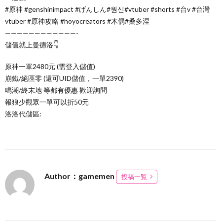
#原神 #genshinimpact #げんしん#원신#vtuber #shorts #台v #台灣
vtuber #原神攻略 #hoyocreators #木偶#桑多涅
————————————-
儲值就上曼德洛👇
原神一單2480元 (需登入儲值)
崩鐵/絕區零 (還可UID儲值，一單2390)
鳴潮/終末地 等都有優惠 歡迎詢問
報狼少觀眾一單可以折50元
洛洛代儲區:
Author：gamemen
投稿一覧