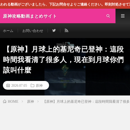
いましたら、下記お問合せよりご連絡ください。即刻対処させて頂きます。なお、同サ
原神攻略動画まとめサイト
ホーム
お問い合わせ
【原神】月球上的基尼奇已登神：這段
時間我看清了很多人，現在到月球你們
該叫什麼
2026.07.05
原神
原神
【原神】月球上的基尼奇已登神：這段時間我看清了很多
HOME