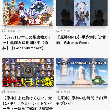
2026.08.07
2026.08.07
【part117本日の聖遺物ガチ
【原神MMD】手势舞比心/甘
ャ】黒曜＆絵巻周回中【原
雨 #shorts #mmd
神】【GenshinImpact】
2026.08.07
2026.08.07
【原神】まだ負けてない。全
【原神】原神のお時間です(声
117キャラをルーレットでパ
有プレイ)
ーティー決めて螺旋12層完全