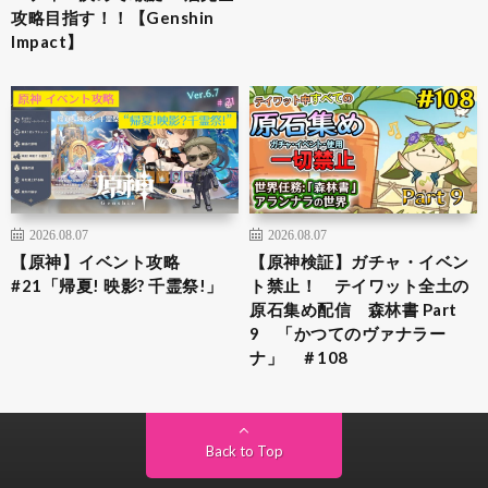
攻略目指す！！【Genshin
Impact】
2026.08.07
2026.08.07
【原神】イベント攻略
【原神検証】ガチャ・イベン
#21「帰夏! 映影? 千霊祭!」
ト禁止！ テイワット全土の
原石集め配信 森林書 Part
9 「かつてのヴァナラー
ナ」 ＃108
Back to Top