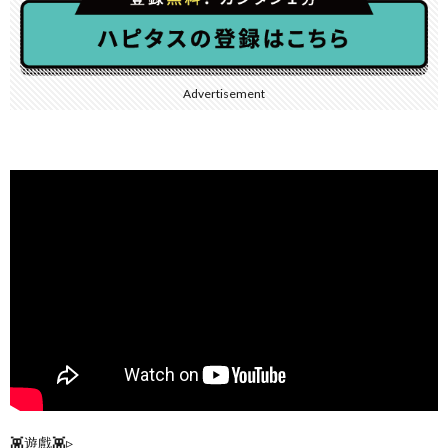
Advertisement
👾遊戲👾▹