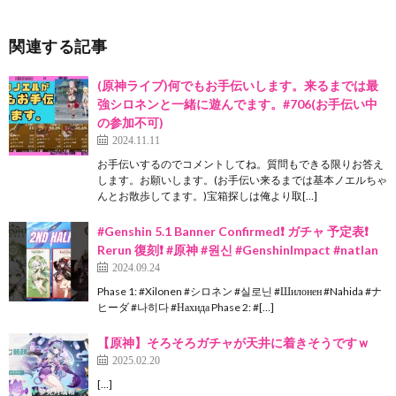
関連する記事
(原神ライブ)何でもお手伝いします。来るまでは最
強シロネンと一緒に遊んでます。#706(お手伝い中
の参加不可)
2024.11.11
お手伝いするのでコメントしてね。質問もできる限りお答え
します。お願いします。(お手伝い来るまでは基本ノエルちゃ
んとお散歩してます。)宝箱探しは俺より取[…]
#Genshin 5.1 Banner Confirmed❗️ ガチャ 予定表❗️
Rerun 復刻❗️ #原神 #원신 #GenshinImpact #natlan
2024.09.24
Phase 1: #Xilonen #シロネン #실로닌 #Шилонен #Nahida #ナ
ヒーダ #나히다 #Нахида Phase 2: #[…]
【原神】そろそろガチャが天井に着きそうですｗ
2025.02.20
[…]