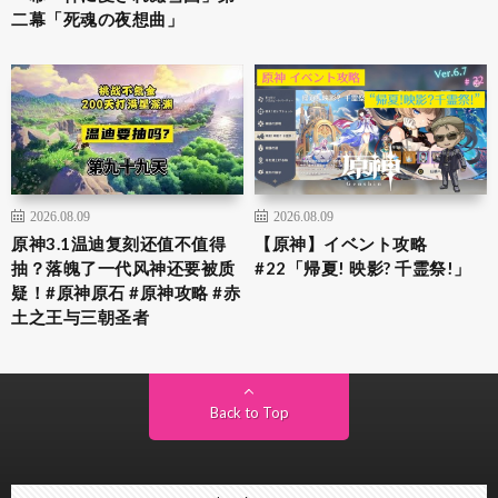
二幕「死魂の夜想曲」
2026.08.09
2026.08.09
原神3.1温迪复刻还值不值得
【原神】イベント攻略
抽？落魄了一代风神还要被质
#22「帰夏! 映影? 千霊祭!」
疑！#原神原石 #原神攻略 #赤
土之王与三朝圣者
Back to Top