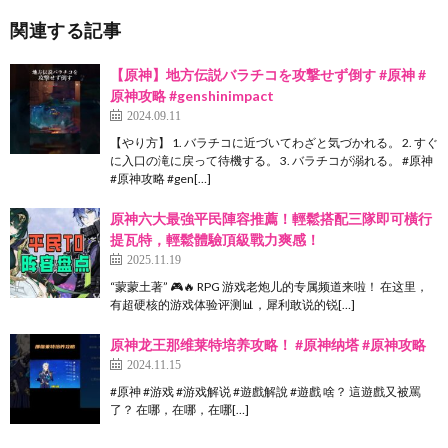
関連する記事
【原神】地方伝説バラチコを攻撃せず倒す #原神 #
原神攻略 #genshinimpact
2024.09.11
【やり方】 1. バラチコに近づいてわざと気づかれる。 2. すぐ
に入口の滝に戻って待機する。 3. バラチコが溺れる。 #原神
#原神攻略 #gen[…]
原神六大最強平民陣容推薦！輕鬆搭配三隊即可橫行
提瓦特，輕鬆體驗頂級戰力爽感！
2025.11.19
“蒙蒙土著” 🎮🔥 RPG 游戏老炮儿的专属频道来啦！ 在这里，
有超硬核的游戏体验评测📊，犀利敢说的锐[…]
原神龙王那维莱特培养攻略！ #原神纳塔 #原神攻略
2024.11.15
#原神 #游戏 #游戏解说 #遊戲解說 #遊戲 啥？ 這遊戲又被罵
了？ 在哪，在哪，在哪[…]