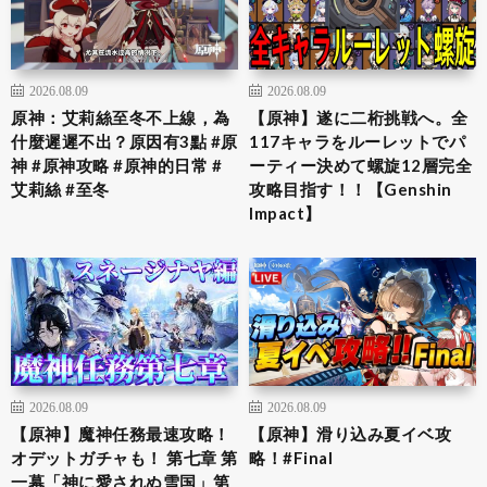
2026.08.09
2026.08.09
原神：艾莉絲至冬不上線，為
【原神】遂に二桁挑戦へ。全
什麼遲遲不出？原因有3點 #原
117キャラをルーレットでパ
神 #原神攻略 #原神的日常 #
ーティー決めて螺旋12層完全
艾莉絲 #至冬
攻略目指す！！【Genshin
Impact】
2026.08.09
2026.08.09
【原神】魔神任務最速攻略！
【原神】滑り込み夏イベ攻
オデットガチャも！ 第七章 第
略！#Final
一幕「神に愛されぬ雪国」第