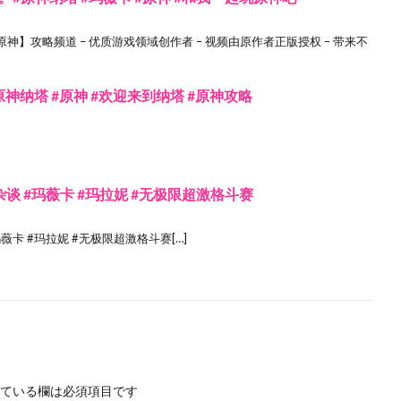
神】攻略频道 – 优质游戏领域创作者 – 视频由原作者正版授权 – 带来不
原神纳塔 #原神 #欢迎来到纳塔 #原神攻略
谈 #玛薇卡 #玛拉妮 #无极限超激格斗赛
卡 #玛拉妮 #无极限超激格斗赛[…]
ている欄は必須項目です