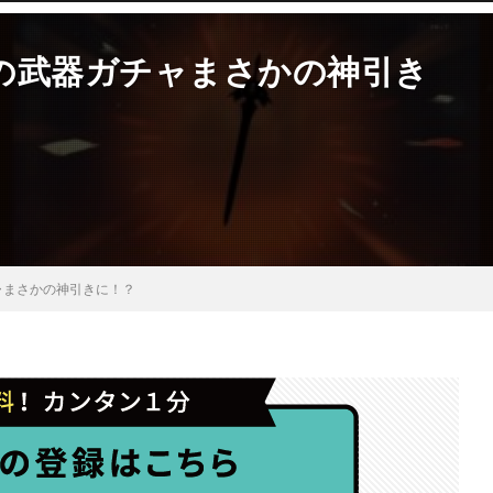
の武器ガチャまさかの神引き
ャまさかの神引きに！？