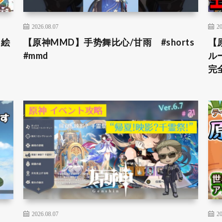
2026.08.07
20
＆絵
【原神MMD】手势舞比心/甘雨 #shorts
【
#mmd
ル
完全
2026.08.07
20