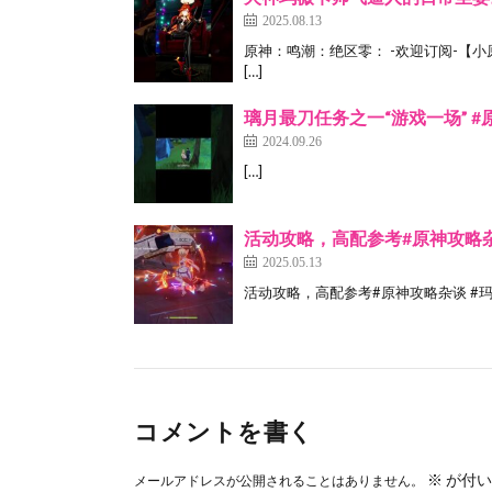
2025.08.13
原神：鸣潮：绝区零： -欢迎订阅-【小原
[…]
璃月最刀任务之一“游戏一场” #
2024.09.26
[…]
活动攻略，高配参考#原神攻略杂
2025.05.13
活动攻略，高配参考#原神攻略杂谈 #玛薇
コメントを書く
※
が付い
メールアドレスが公開されることはありません。