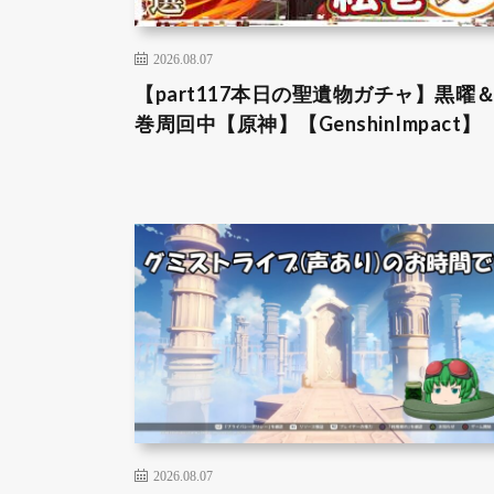
2026.08.07
【part117本日の聖遺物ガチャ】黒曜
巻周回中【原神】【GenshinImpact】
2026.08.07