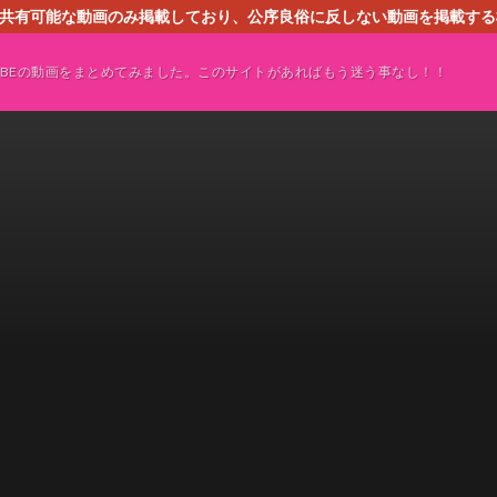
す。共有可能な動画のみ掲載しており、公序良俗に反しない動画を掲載す
ください。即刻対処させて頂きます。なお、同サイトはGoogleアド
TUBEの動画をまとめてみました。このサイトがあればもう迷う事なし！！