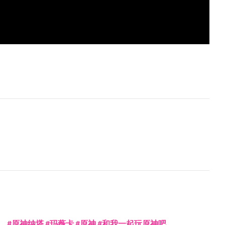
#原神纳塔 #玛薇卡 #原神 #和我一起玩原神吧