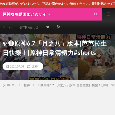
たら、下記お問合せよりご連絡ください。即刻対処させて頂きます。なお、同サイト
原神攻略動画まとめサイト
ホーム
お問い合わせ
✨🔴原神6.7「月之八」版本|芭芭拉生
日快樂！|原神日常清體力#shorts
2026.07.06
原神
原神
✨🔴原神6.7「月之八」版本|芭芭拉生日快樂！|原神日常清體
HOME