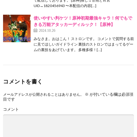
で配信しております。 [原神]推し→甘雨と宵宮
UID→1820456943 〜本配信の内容[…]
使いやすい判ケツ！原神初期最強キャラ！何でもで
きる万能アタッカーディルック！【原神】
2024.10.26
みなさま。おはこん！ ストロンです。 コメントで質問する前
に見てほしいガイドライン 裏技のストロンではまってるゲー
ムの裏技をあげています。 多種多様！[…]
コメントを書く
※
が付いている欄は必須項
メールアドレスが公開されることはありません。
目です
コメント