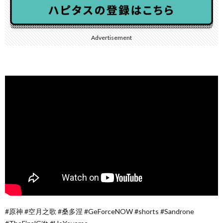
Advertisement
#原神 #空月之歌 #桑多涅 #GeForceNOW #shorts #Sandrone