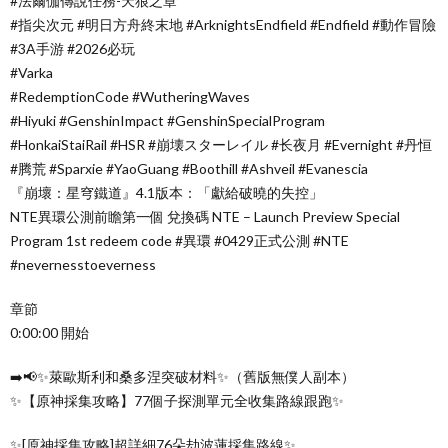
#法爾伽傳說任務-天狼之章
#指尖次元 #明日方舟終末地 #ArknightsEndfield #Endfield #動作冒險
#3A手游 #2026必玩
#Varka
#RedemptionCode #WutheringWaves
#Hiyuki #GenshinImpact #GenshinSpecialProgram
#HonkaiStaiRail #HSR #崩壊スターレイル #长夜月 #Evernight #丹恒
#腾荒 #Sparxie #YaoGuang #Boothill #Ashveil #Evanescia
『崩壞：星穹鐵道』4.1版本：「獻給破曉的失控」
NTE異環公測前瞻第一個 兌換碼 NTE – Launch Preview Special
Program 1st redeem code #異環 #0429正式公測 #NTE
#nevernesstoeverness
章節
0:00:00 開始
➡️📢✨萊歐斯利和桑多涅突破材料✨（舊版無僕人副本）
✨【原神採集攻略】77個子探測單元全收集路線跟跑✨
✨[原神採集攻略]超詳細76朵劫波蓮採集路線✨