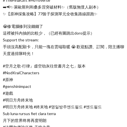
#TheFinalGift #HoYoverse
➡️📢✨萊歐斯利和桑多涅突破材料✨（舊版無僕人副本）
✨【原神採集攻略】77個子探測單元全收集路線跟跑✨
😭修電腦修到沒錢錢了
這裡被抖內抽的比較少，（已經有圖跳出doro提示）
Support the stream:
手頭沒高配顯卡，只能一塊在雲端取暖 😭 歡迎點讚、訂閱，陪主播聊
天度過排隊時光！
#空月之歌‧行律』虛空劫灰往世書月之七」版本
#NodKraiCharacters
#原神
#genshinimpact
#遊戲
#明日方舟終末地
#明日方舟終末地 #終末地 #명일방주엔드필드 #엔드필드
Sub luna rursus fiet clara terra
月下的世界终将再度明朗