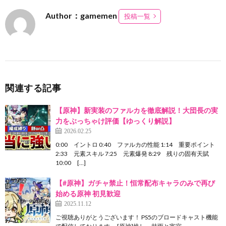
Author：gamemen
投稿一覧
関連する記事
【原神】新実装のファルカを徹底解説！大団長の実
力をぶっちゃけ評価【ゆっくり解説】
2026.02.25
0:00 イントロ 0:40 ファルカの性能 1:14 重要ポイント
2:33 元素スキル 7:25 元素爆発 8:29 残りの固有天賦
10:00 […]
【#原神】ガチャ禁止！恒常配布キャラのみで再び
始める原神 初見歓迎
2025.11.12
ご視聴ありがとうございます！ PS5のブロードキャスト機能