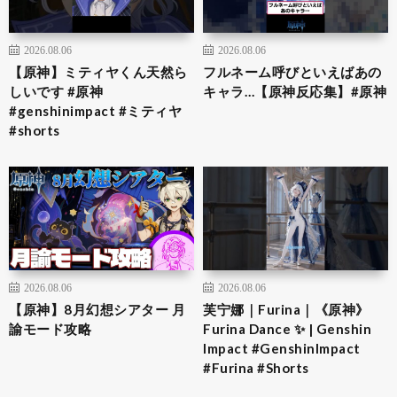
2026.08.06
2026.08.06
【原神】ミティヤくん天然ら
フルネーム呼びといえばあの
しいです #原神
キャラ…【原神反応集】#原神
#genshinimpact #ミティヤ
#shorts
2026.08.06
2026.08.06
【原神】8月幻想シアター 月
芙宁娜｜Furina｜《原神》
諭モード攻略
Furina Dance ✨ | Genshin
Impact #GenshinImpact
#Furina #Shorts