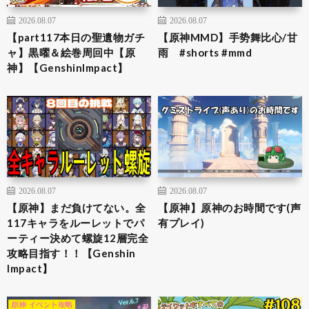
2026.08.07
2026.08.07
【part117本日の聖遺物ガチ
【原神MMD】手势舞比心/甘
ャ】黒曜＆絵巻周回中【原
雨 #shorts #mmd
神】【GenshinImpact】
2026.08.07
2026.08.07
【原神】まだ負けてない。全
【原神】原神のお時間です(声
117キャラをルーレットでパ
有プレイ)
ーティー決めて螺旋12層完全
攻略目指す！！【Genshin
Impact】