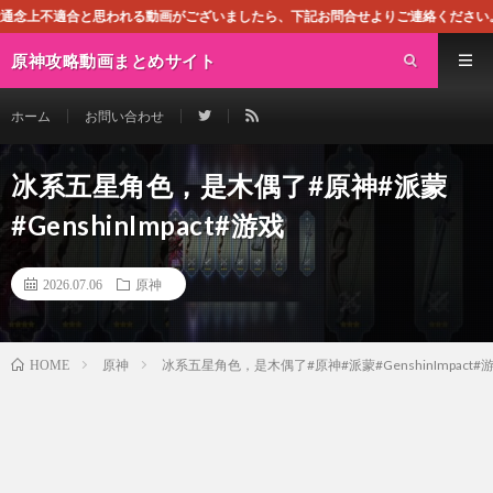
れる動画がございましたら、下記お問合せよりご連絡ください。即刻対処させて頂き
原神攻略動画まとめサイト
ホーム
お問い合わせ
冰系五星角色，是木偶了#原神#派蒙
#GenshinImpact#游戏
2026.07.06
原神
原神
冰系五星角色，是木偶了#原神#派蒙#GenshinImpact#
HOME