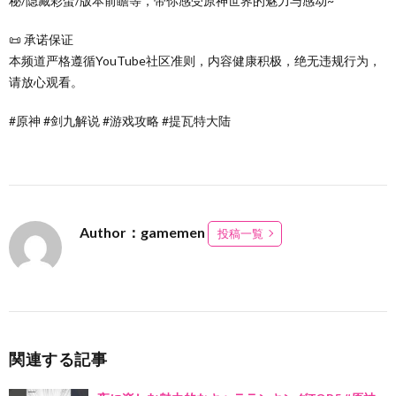
秘/隐藏彩蛋/版本前瞻等，带你感受原神世界的魅力与感动~
📜 承诺保证
本频道严格遵循YouTube社区准则，内容健康积极，绝无违规行为，
请放心观看。
#原神 #剑九解说 #游戏攻略 #提瓦特大陆
Author：gamemen
投稿一覧
関連する記事