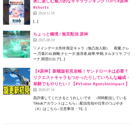
夜に楽しむ魅力的なキャラランキングTOP5 #原神
#shorts
2024.11.19
[…]
ちょっと幽境 / 無言配信 原神
2025.08.19
▽メインデータ所持 限定キャラ（無凸加入順） 夜蘭,クレ
ー,万葉(C6),鍾離,ナヒーダ,放浪者,綾華,申鶴,タルタリヤ,フリ
ーナ,閑雲(C2),ア[…]
【#原神】新螺旋初見攻略！サンドローネは必要？
リクエストキャラもつかったりしていろんな編成・
単騎でもやりたい！【#Vtuber #genshinimpact 】
2026.07.16
高評価してくださるとうれしいです ↓同時配信している
Tiktokアカウントはこちら↓ ↓配信告知や日常のつぶやき
（X）はこちら↓ 注意事項 ・Ti[…]