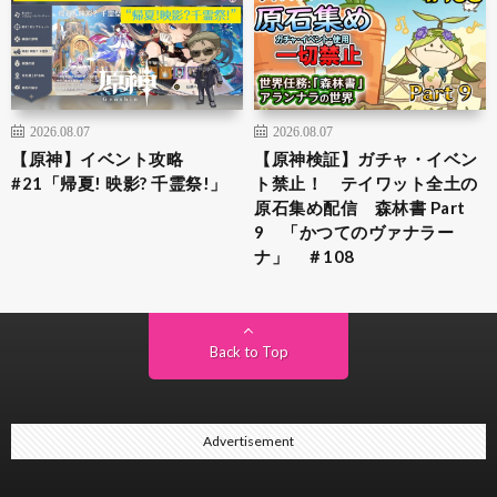
2026.08.07
2026.08.07
【原神】イベント攻略
【原神検証】ガチャ・イベン
#21「帰夏! 映影? 千霊祭!」
ト禁止！ テイワット全土の
原石集め配信 森林書 Part
9 「かつてのヴァナラー
ナ」 ＃108
Back to Top
Advertisement