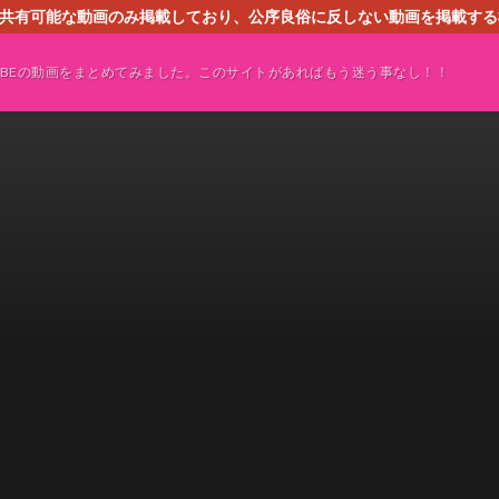
す。共有可能な動画のみ掲載しており、公序良俗に反しない動画を掲載す
ください。即刻対処させて頂きます。なお、同サイトはGoogleアド
TUBEの動画をまとめてみました。このサイトがあればもう迷う事なし！！