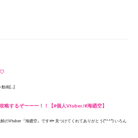
♡
チャ動画[…]
略するぞーーー！！【#個人Vtuber/#海廼空】
。元鮪のVtuber『海廼空』です🐟 見つけてくれてありがとう(*^^*) いろん