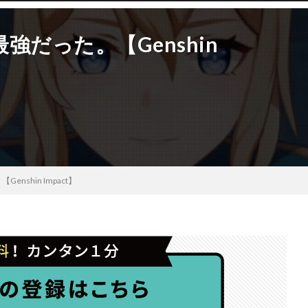
だった。【Genshin
shin Impact】