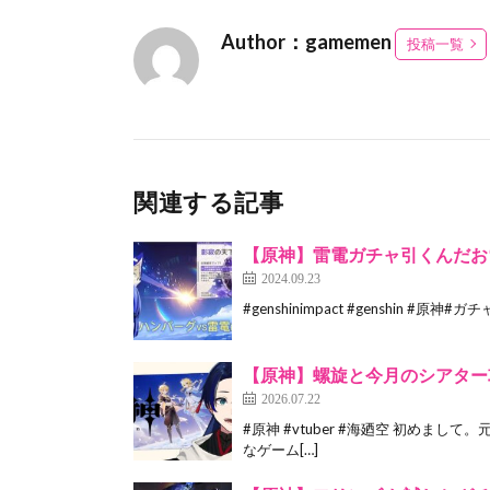
Author：gamemen
投稿一覧
関連する記事
【原神】雷電ガチャ引くんだお
2024.09.23
#genshinimpact #genshin #原神#ガ
【原神】螺旋と今月のシアター攻
2026.07.22
#原神 #vtuber #海廼空 初めまして
なゲーム[…]