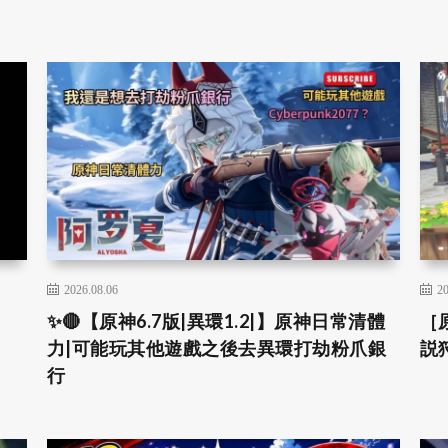
2026.08.06
20
✨🔴【原神6.7版|異環1.2|】原神日常清體
［
力|可能玩其他遊戲之後去異環打劫粉爪銀
説
行