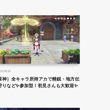
26.08.06
原神］全キャラ所持アカで精鋭・地方伝
狩りなど✨参加型！初見さんも大歓迎✨