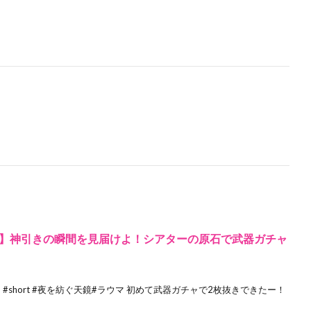
】神引きの瞬間を見届けよ！シアターの原石で武器ガチャ
ts #ガチャ #short #夜を紡ぐ天鏡#ラウマ 初めて武器ガチャで2枚抜きできたー！