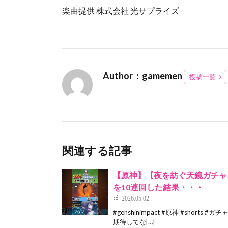
楽曲提供 株式会社 光サプライズ
Author：gamemen
投稿一覧
関連する記事
【原神】【夜を紡ぐ天鏡ガチャ
を10連回した結果・・・
2026.05.02
#genshinimpact #原神 #shor
期待してな[…]