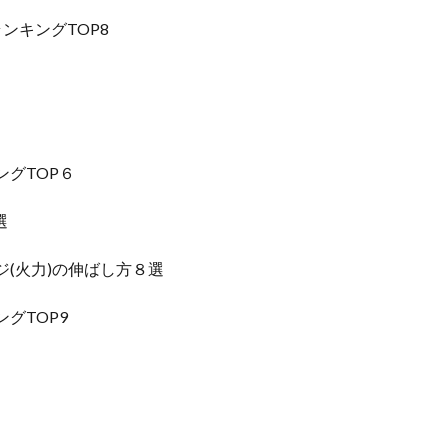
ンキングTOP8
グTOP６
選
(火力)の伸ばし方８選
グTOP9