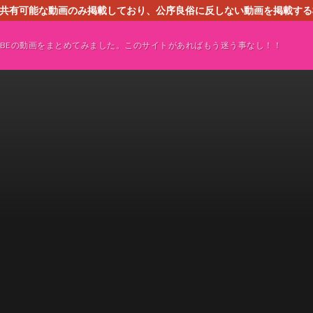
す。共有可能な動画のみ掲載しており、公序良俗に反しない動画を掲載す
ください。即刻対処させて頂きます。なお、同サイトはGoogleアド
TUBEの動画をまとめてみました。このサイトがあればもう迷う事なし！！