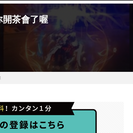
你開茶會了喔
喔