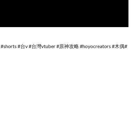
#shorts #台v #台灣vtuber #原神攻略 #hoyocreators #木偶#