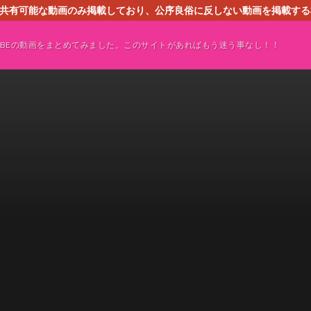
す。共有可能な動画のみ掲載しており、公序良俗に反しない動画を掲載す
ください。即刻対処させて頂きます。なお、同サイトはGoogleアド
TUBEの動画をまとめてみました。このサイトがあればもう迷う事なし！！