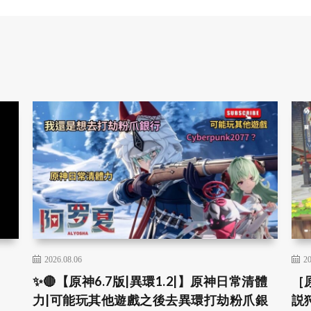
2026.08.06
20
✨🔴【原神6.7版|異環1.2|】原神日常清體
［
力|可能玩其他遊戲之後去異環打劫粉爪銀
説