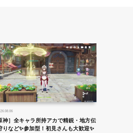
26.08.06
原神］全キャラ所持アカで精鋭・地方伝
狩りなど✨参加型！初見さんも大歓迎✨