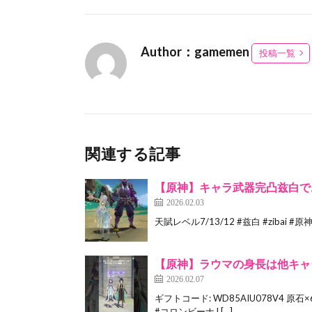
Author：gamemen
投稿一覧
関連する記事
【原神】キャラ武器完凸兹白でお試し
2026.02.03
天賦レベル7/13/12 #兹白 #zibai #原神 #
【原神】ラウマの身長は他キャラとどれく
2026.02.07
ギフトコード: WD85AIU078V4 原
#コロンビーナ L[…]