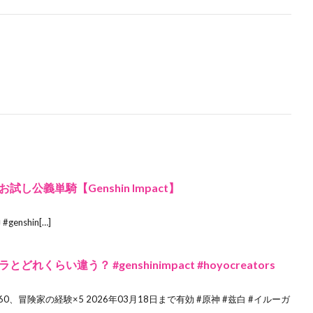
公義単騎【Genshin Impact】
genshin[…]
らい違う？ #genshinimpact #hoyocreators
石×60、冒険家の経験×5 2026年03月18日まで有効 #原神 #兹白 #イルーガ