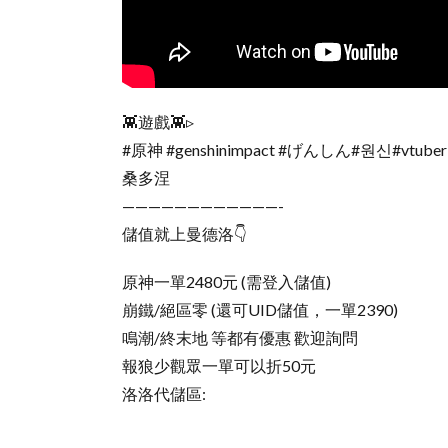
👾遊戲👾▹
#原神 #genshinimpact #げんしん#원신#vtuber 
桑多涅
————————————-
儲值就上曼德洛👇
原神一單2480元 (需登入儲值)
崩鐵/絕區零 (還可UID儲值，一單2390)
鳴潮/終末地 等都有優惠 歡迎詢問
報狼少觀眾一單可以折50元
洛洛代儲區: