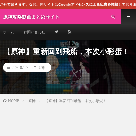
、同サイトはGoogleアドセンスによる広告を掲載しております。
原神攻略動画まとめサイト
ホーム
お問い合わせ
【原神】重新回到飛船，本次小彩蛋！
2026.07.07
原神
原神
【原神】重新回到飛船，本次小彩蛋！
HOME