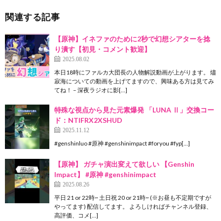
関連する記事
【原神】イネファのために2秒で幻想シアターを捻
り潰す【初見・コメント歓迎】
2025.08.02
本日18時にファルカ大団長の人物解説動画が上がります。 燼
寂海についての動画を上げてますので、興味ある方は見てみ
てね！ – 深夜ラジオに影[…]
特殊な視点から見た元素爆発 「LUNA Ⅱ」交換コー
ド：NTIFRX2XSHUD
2025.11.12
#genshinluo #原神 #genshinimpact #foryou #fyp[…]
【原神】 ガチャ演出変えて欲しい 【Genshin
Impact】 #原神 #genshinimpact
2025.08.26
平日 21 or 22時~ 土日祝 20 or 21時~ (※お昼も不定期ですが
やってます) 配信してます。 よろしければチャンネル登録、
高評価、コメ[…]