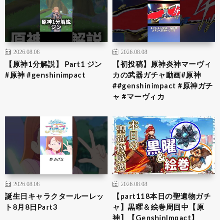
2026.08.08
2026.08.08
【原神1分解説】 Part1 ジン
【初投稿】原神炎神マーヴィ
#原神 #genshinimpact
カの武器ガチャ動画#原神
##genshinimpact #原神ガチ
ャ #マーヴィカ
2026.08.08
2026.08.08
誕生日キャラクタールーレッ
【part118本日の聖遺物ガチ
ト8月8日Part3
ャ】黒曜＆絵巻周回中【原
神】【GenshinImpact】