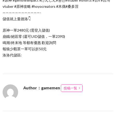
#原神 #genshinimpact #げんしん#원신#vtuber #shorts #台v #台灣
vtuber #原神攻略 #hoyocreators #木偶#桑多涅
————————————-
儲值就上曼德洛👇
原神一單2480元 (需登入儲值)
崩鐵/絕區零 (還可UID儲值，一單2390)
鳴潮/終末地 等都有優惠 歡迎詢問
報狼少觀眾一單可以折50元
洛洛代儲區:
Author：gamemen
投稿一覧