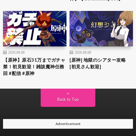
2026.08.08
2026.08.08
【原神】原石31万までガチャ
[原神] 地獄のシアター攻略
禁！初見歓迎！雑談魔神任務
[初見さん歓迎]
回 #配信 #原神
Back to Top
Advertisement