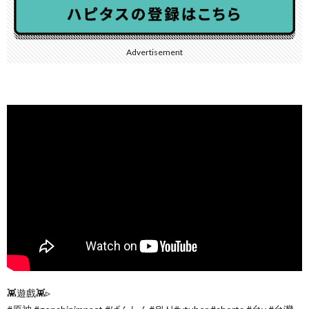
Advertisement
👾遊戲👾▹