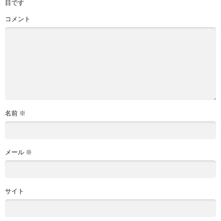
目です
コメント
名前
※
メール
※
サイト