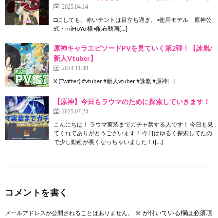
2025.04.14
□にしても、赤いテントは目立ち過ぎ。 ▪️使用モデル 原神公
式・miHoYo 様 ▪️配布動画[…]
原神キャラエピソードPVを見ていく第2弾！【詠胤/
新人Vtuber】
2024.11.30
X (Twitter) #vtuber #新人vtuber #詠胤 #原神[…]
【原神】今日もラウマのために探索していきます！
2025.07.24
こんにちは！ ラウマ実装までガチャ禁する人です！ 今日も見
てくれてありがとうございます！ 今日はゆるく探索してたの
で少し動画が長くなっちゃいました！([…]
コメントを書く
※
が付いている欄は必須項
メールアドレスが公開されることはありません。