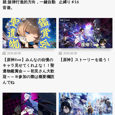
就:旋律行進的方向，一鍵自動
止縛り #16
音遊。
2026.08.09
2026.08.09
【原神live】みんなの自慢の
【原神】ストーリーを追う！
キャラ見せてくれよな！！聖
遺物鑑賞会～～初見さん大歓
迎～～※参加の際は概要欄読
んでね