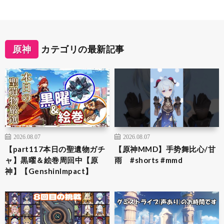
原神
カテゴリの最新記事
2026.08.07
2026.08.07
【part117本日の聖遺物ガチ
【原神MMD】手势舞比心/甘
ャ】黒曜＆絵巻周回中【原
雨 #shorts #mmd
神】【GenshinImpact】