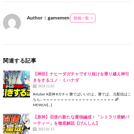
Author：gamemen
投稿一覧
関連する記事
【神回】ナヒーダガチャですり抜けを乗り越え神引
きをするユノ・ミハナダ
2024.12.03
#vtuber #原神 #ガチャ 勝てばいいのよ。勝てば。 元配信はこ
ちら↓ ＝＝＝＝＝＝＝＝＝＝＝＝＝＝＝＝＝＝＝＝ 🌈
MEWLIV[…]
【原神】召使の新たな最強編成！「シトラリ溶解パ
ーティー」を徹底解説【げんしん】
2025.01.15