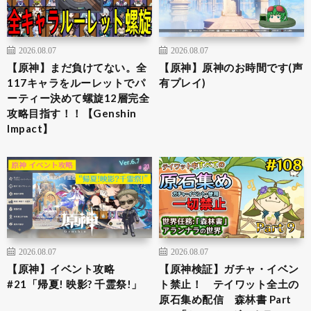
2026.08.07
2026.08.07
【原神】まだ負けてない。全
【原神】原神のお時間です(声
117キャラをルーレットでパ
有プレイ)
ーティー決めて螺旋12層完全
攻略目指す！！【Genshin
Impact】
2026.08.07
2026.08.07
【原神】イベント攻略
【原神検証】ガチャ・イベン
#21「帰夏! 映影? 千霊祭!」
ト禁止！ テイワット全土の
原石集め配信 森林書 Part