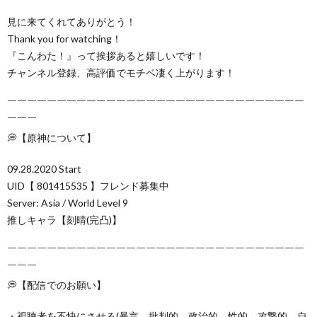
見に来てくれてありがとう！
Thank you for watching！
『こんわた！』って挨拶あると嬉しいです！
チャンネル登録、高評価でモチベ凄く上がります！
￣￣￣￣￣￣￣￣￣￣￣￣￣￣￣￣￣￣￣￣￣￣￣￣￣￣￣￣￣￣
￣￣￣
💭【原神について】
09.28.2020 Start
UID【 801415535 】フレンド募集中
Server: Asia / World Level 9
推しキャラ【刻晴(完凸)】
￣￣￣￣￣￣￣￣￣￣￣￣￣￣￣￣￣￣￣￣￣￣￣￣￣￣￣￣￣￣
￣￣￣
💭【配信でのお願い】
・視聴者を不快にさせる(暴言、批判的、政治的、性的、攻撃的、自