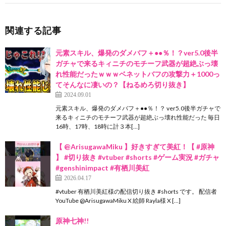
関連する記事
元素スキル、爆発のダメバフ＋●●％！？ver5.0後半
ガチャで来るキィニチのモチーフ武器が超絶ぶっ壊
れ性能だったｗｗｗベネットバフの攻撃力＋1000っ
てそんなに凄いの？【ねるめろ切り抜き】
2024.09.01
元素スキル、爆発のダメバフ＋●●％！？ ver5.0後半ガチャで
来るキィニチのモチーフ武器が超絶ぶっ壊れ性能だった 毎日
16時、17時、18時に計３本[…]
【 @ArisugawaMiku 】好きすぎて美紅！【 #原神
】 #切り抜き #vtuber #shorts #ゲーム実況 #ガチャ
#genshinimpact #有栖川美紅
2026.04.17
#vtuber 有栖川美紅様の配信切り抜き #shorts です。 配信者
YouTube @ArisugawaMiku X 絵師 Rayla様 X […]
原神七神!!