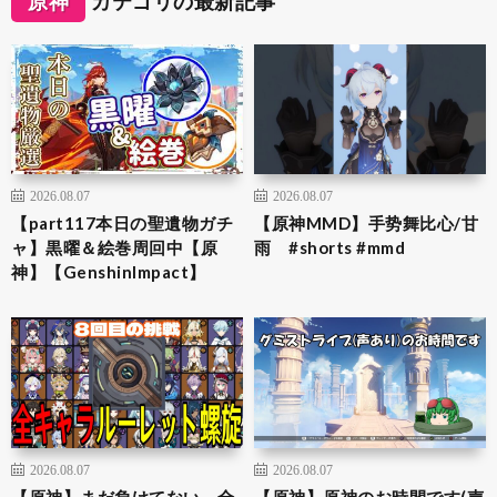
原神
カテゴリの最新記事
2026.08.07
2026.08.07
【part117本日の聖遺物ガチ
【原神MMD】手势舞比心/甘
ャ】黒曜＆絵巻周回中【原
雨 #shorts #mmd
神】【GenshinImpact】
2026.08.07
2026.08.07
【原神】まだ負けてない。全
【原神】原神のお時間です(声