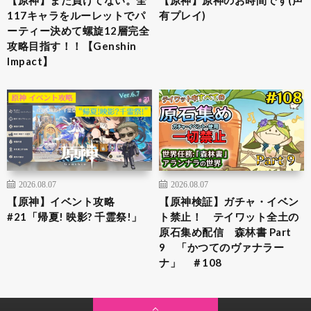
117キャラをルーレットでパ
有プレイ)
ーティー決めて螺旋12層完全
攻略目指す！！【Genshin
Impact】
2026.08.07
2026.08.07
【原神】イベント攻略
【原神検証】ガチャ・イベン
#21「帰夏! 映影? 千霊祭!」
ト禁止！ テイワット全土の
原石集め配信 森林書 Part
9 「かつてのヴァナラー
ナ」 ＃108