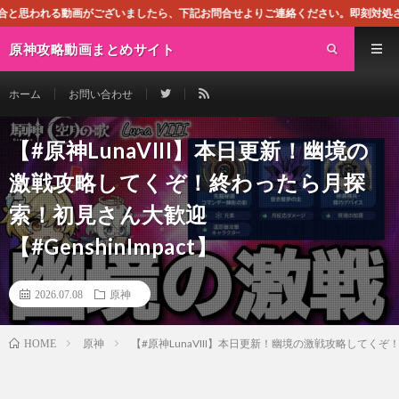
いましたら、下記お問合せよりご連絡ください。即刻対処させて頂きます。なお、同
原神攻略動画まとめサイト
ホーム
お問い合わせ
【#原神LunaVIII】本日更新！幽境の
激戦攻略してくぞ！終わったら月探
索！初見さん大歓迎
【#GenshinImpact】
2026.07.08
原神
原神
【#原神LunaVIII】本日更新！幽境の激戦攻略してくぞ！
HOME