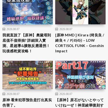
2026.08.07
2026.08.07
我就直說了【原神】奧黛塔到
[原神 MMD ] Kirara (绮良良 /
底值不值得抽? 詳細深入實
綺良々 / 키라라) – LOW
測、星超導&擴散反應通拐！
CORTISOL FUNK – Genshin
玩後感乾貨攻略！
Impact
2026.08.07
2026.08.07
原神 看来犯罪预告是打出真实
【原神】原石がないとやって
伤害了。
いけねーぜ！神里綾華復刻す