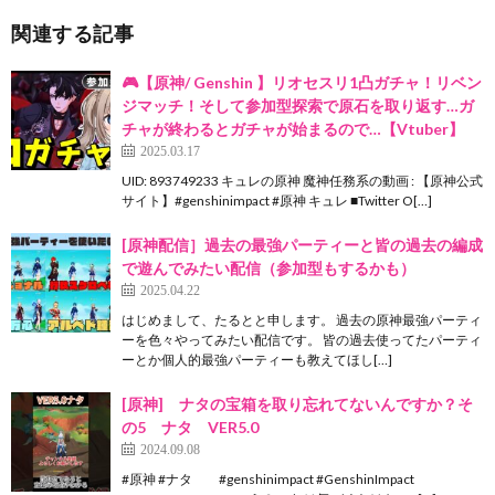
関連する記事
🎮【原神/ Genshin 】リオセスリ1凸ガチャ！リベン
ジマッチ！そして参加型探索で原石を取り返す…ガ
チャが終わるとガチャが始まるので…【Vtuber】
2025.03.17
UID: 893749233 キュレの原神 魔神任務系の動画 : 【原神公式
サイト】#genshinimpact #原神 キュレ ■Twitter O[…]
[原神配信］過去の最強パーティーと皆の過去の編成
で遊んでみたい配信（参加型もするかも）
2025.04.22
はじめまして、たるとと申します。 過去の原神最強パーティ
ーを色々やってみたい配信です。 皆の過去使ってたパーティ
ーとか個人的最強パーティーも教えてほし[…]
[原神] ナタの宝箱を取り忘れてないんですか？そ
の5 ナタ VER5.0
2024.09.08
#原神 #ナタ #genshinimpact #GenshinImpact