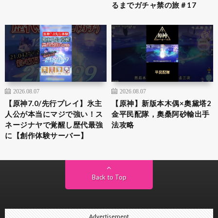
るまでガチャ禁の旅＃17
2026.08.07
2026.08.07
【原神7.0/先行プレイ】氷主
【原神】新版本木偶×奧黛塔2
人公が本当にマジで強い！ス
金平民配隊，奧桑阿砂輸出手
ネージナヤで覚醒し歴代最強
法攻略
に【創作体験サーバー】
Back to Top
Advertisement