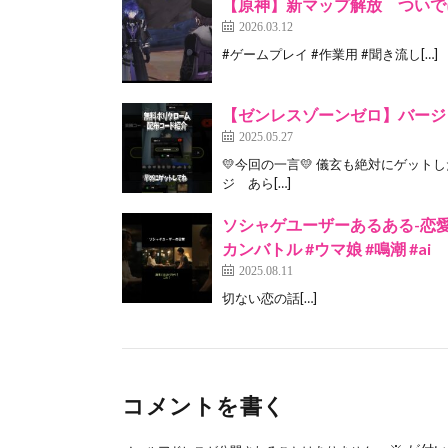
【原神】新マップ解放 ついでにイベ
2026.03.12
#ゲームプレイ #作業用 #聞き流し[…]
【ゼンレスゾーンゼロ】バージ
2025.05.27
💛今回の一言💛 儀玄も絶対にゲットし
ジ あら[…]
ソシャゲユーザーあるある-恋愛編2
カンバトル #ウマ娘 #鳴潮 #ai
2025.08.11
切ない恋の話[…]
コメントを書く