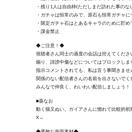
・残り1人は自由枠(ただしまだ訪れた事のな
・ガチャは恒常のみで、原石も恒常ガチャに
・限定ガチャ石はとあるキャラのために貯め
・課金禁止
◆ご注意！◆
視聴者さん同士の過度の会話は控えてくださ
煽り、誹謗中傷などについてはブロックしま
指示コメントされても、私は言う事聞きませ
関係のない配信者さんの名前を出さないでく
みんなで仲良く、わいわい配信しましょう！
■葵なお
動く猫又ぬい。ガイアさんに惚れて比較的初
X→
◆素敵な画面素材◆