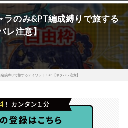
ャラのみ&PT編成縛りで旅する
バレ注意】
T編成縛りで旅するテイワット！#5【ネタバレ注意】