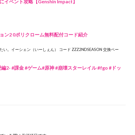
ント攻略【Genshin Impact】
ョン2 0ポリクローム無料配付コード紹介
たい。イーシェン（いーしぇん） コード ZZZ2NDSEASON 交換ペー
- #課金 #ゲーム#原神 #崩壊スターレイル #fgo #ドッ