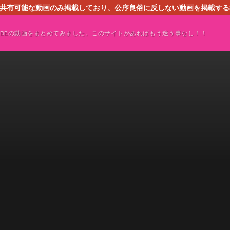
す。共有可能な動画のみ掲載しており、公序良俗に反しない動画を掲載す
ください。即刻対処させて頂きます。なお、同サイトはGoogleアド
TUBEの動画をまとめてみました。このサイトがあればもう迷う事なし！！