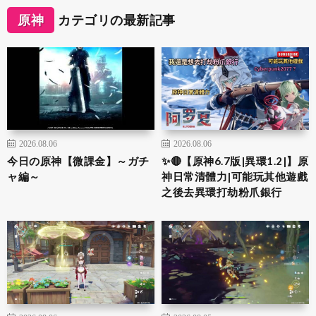
原神
カテゴリの最新記事
2026.08.06
2026.08.06
今日の原神【微課金】～ガチ
✨🔴【原神6.7版|異環1.2|】原
ャ編～
神日常清體力|可能玩其他遊戲
之後去異環打劫粉爪銀行