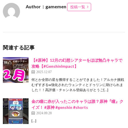
Author：gamemen
投稿一覧
関連する記事
【#原神】12月の幻想シアターをほぼ無凸キャラで
攻略【#GenshinImpact】
2025.12.07
何とか全部の星を獲得することができました！アルカナ挑戦
むずすぎるw強化されたウェンティとドゥリンに助けられま
した！！高評価・チャンネル登録ありがとうご[…]
金の瞳に赤が入ったこのキャラは誰？原神『瞳』ク
イズ！ #原神 #genshin #shorts
2024.09.28
[…]