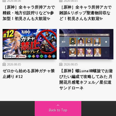
2026.08.06
2026.08.05
［原神］全キャラ所持アカで
［原神］全キャラ所持アカで
精鋭・地方伝説狩りなど✨参
雑談&リポップ聖遺物回収な
加型！初見さんも大歓迎✨
ど！初見さんも大歓迎✨
2026.08.05
2026.08.05
ゼロから始める原神ガチャ禁
【原神】螺LunaⅧ螺旋でお遊
止縛り #12
びたい編成で攻略してみた 月
開花月感電ネフェル／星伝道
サンドローネ
Back to Top