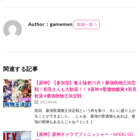
Author：gamemen
投稿一覧
関連する記事
【原神】【参加型】集え猛者(?)共！最強呪物王決定
戦！初見さんも大歓迎！！ #原神 #聖遺物鑑賞 #初見
歓迎 #最強呪物王決定戦
2025.04.04
前回、最強聖遺物王決定戦という枠を取り、大いに盛り上が
ることができました。 …じゃあ、最強の聖遺物もあれば、最
強の呪物もあるんじゃね？とい[…]
【原神】原神キャラでフィニッシャー – APEXパロ