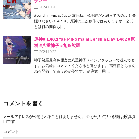
ディー
2024.10.20
#genshinimpact #apex 哀れね、私を誰だと思ってるのよ！ 蔓
延りなさい！ APEX、原神の二次創作ではありますが、公式
とは何の関係も[…]
原神# 1,482|Yae Miko main|Genshin Day 1,482 #原
神 #八重神子 #九条裟羅
2024.10.22
神子裟羅最高を理念に八重神子メインアタッカーで遊んでま
す。お気軽にコメントくださると喜びます。 高評価とちゃん
ねる登録して貰うのが夢です。 ※注意：原[…]
コメントを書く
※
が付いている欄は必須項
メールアドレスが公開されることはありません。
目です
コメント