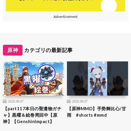
Advertisement
原神
カテゴリの最新記事
2026.08.07
2026.08.07
【part117本日の聖遺物ガチ
【原神MMD】手势舞比心/甘
ャ】黒曜＆絵巻周回中【原
雨 #shorts #mmd
神】【GenshinImpact】