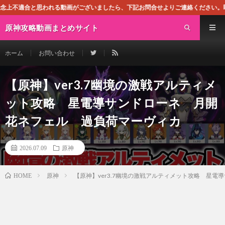
れる動画がございましたら、下記お問合せよりご連絡ください。即刻対処させて頂きま
原神攻略動画まとめサイト
ホーム
お問い合わせ
【原神】ver3.7幽境の激戦アルティメ
ット攻略 星電導サンドローネ 月開
花ネフェル 過負荷マーヴィカ
2026.07.09
原神
原神
【原神】ver3.7幽境の激戦アルティメット攻略 星
HOME