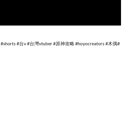
#shorts #台v #台灣vtuber #原神攻略 #hoyocreators #木偶#