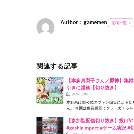
Author：gamemen
投稿一覧
関連する記事
【本多真梨子さん／原神】集録
引きに爆笑【切り抜き】
2026.03.08
本動画は非公式のファン編集による切
ん。 今回は集録祈願でクレーガチャを引
【参加型配信切り抜き】投げや
#geshinimpact #ゲーム実況 #
2025.01.16