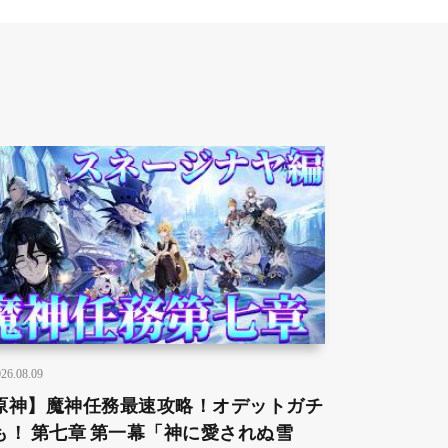
26.08.09
原神】魔神任務最速攻略！オデットガチ
も！ 第七章 第一幕「神に愛されぬ雪