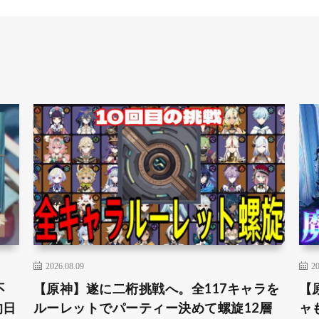
2026.08.09
20
不
【原神】遂に二桁挑戦へ。全117キャラを
【
的日
ルーレットでパーティー決めて螺旋12層
ャ