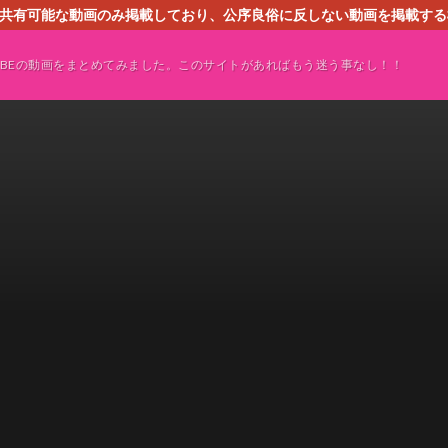
す。共有可能な動画のみ掲載しており、公序良俗に反しない動画を掲載す
ください。即刻対処させて頂きます。なお、同サイトはGoogleアド
TUBEの動画をまとめてみました。このサイトがあればもう迷う事なし！！