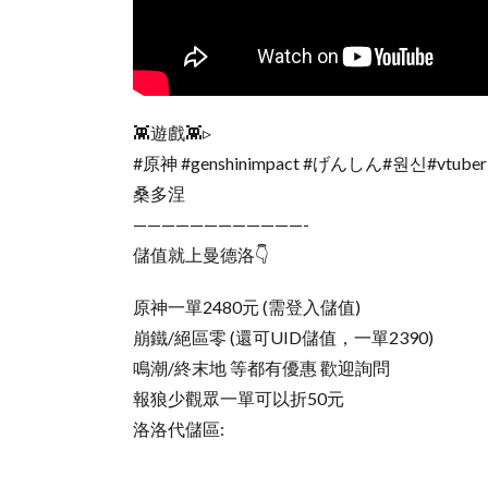
👾遊戲👾▹
#原神 #genshinimpact #げんしん#원신#vtuber 
桑多涅
————————————-
儲值就上曼德洛👇
原神一單2480元 (需登入儲值)
崩鐵/絕區零 (還可UID儲值，一單2390)
鳴潮/終末地 等都有優惠 歡迎詢問
報狼少觀眾一單可以折50元
洛洛代儲區: