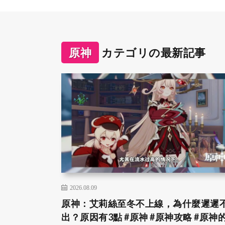
原神
カテゴリの最新記事
2026.08.09
原神：艾莉絲至冬不上線，為什麼遲遲
出？原因有3點 #原神 #原神攻略 #原神