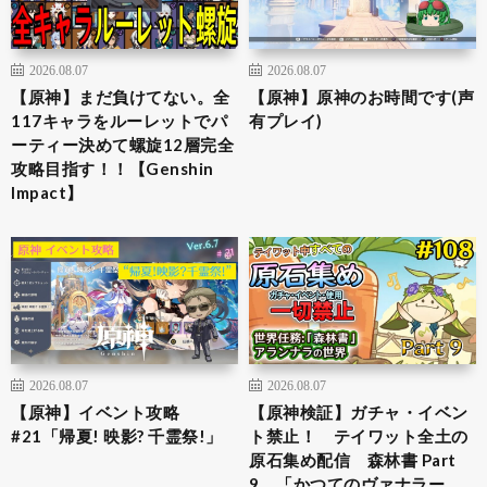
2026.08.07
2026.08.07
【原神】まだ負けてない。全
【原神】原神のお時間です(声
117キャラをルーレットでパ
有プレイ)
ーティー決めて螺旋12層完全
攻略目指す！！【Genshin
Impact】
2026.08.07
2026.08.07
【原神】イベント攻略
【原神検証】ガチャ・イベン
#21「帰夏! 映影? 千霊祭!」
ト禁止！ テイワット全土の
原石集め配信 森林書 Part
9 「かつてのヴァナラー