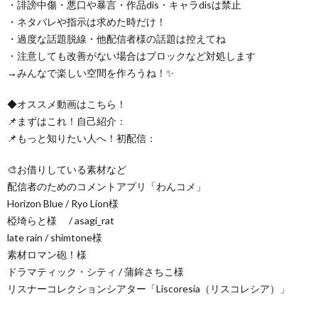
・誹謗中傷・悪口や暴言・作品dis・キャラdisは禁止
・ネタバレや指示は求めた時だけ！
・過度な話題脱線・他配信者様の話題は控えてね
・注意しても改善がない場合はブロックなど対処します
→みんなで楽しい空間を作ろうね！✨
◆オススメ動画はこちら！
📌まずはこれ！自己紹介：
📌もっと知りたい人へ！初配信：
🎨お借りしている素材など
配信者のためのコメントアプリ「わんコメ」
Horizon Blue / Ryo Lion様
椏埼らと様 / asagi_rat
late rain / shimtone様
素材ロマン砲！様
ドラマティック・シティ / 蒲鉾さちこ様
リスナーコレクションシアター「Liscoresia（リスコレシア）」