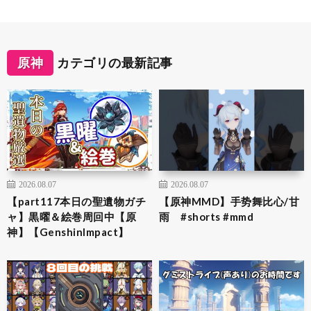
原神
カテゴリの最新記事
2026.08.07
2026.08.07
【part117本日の聖遺物ガチ
【原神MMD】手势舞比心/甘
ャ】黒曜＆絵巻周回中【原
雨 #shorts #mmd
神】【GenshinImpact】