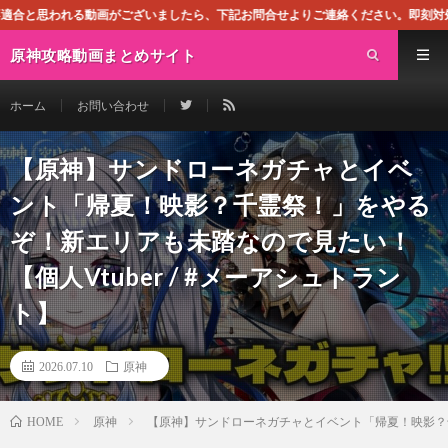
ざいましたら、下記お問合せよりご連絡ください。即刻対処させて頂きます。なお、同
原神攻略動画まとめサイト
ホーム
お問い合わせ
【原神】サンドローネガチャとイベ
ント「帰夏！映影？千霊祭！」をやる
ぞ！新エリアも未踏なので見たい！
【個人Vtuber / #メーアシュトラン
ト】
2026.07.10
原神
原神
【原神】サンドローネガチャとイベント「帰夏！映影？千霊
HOME