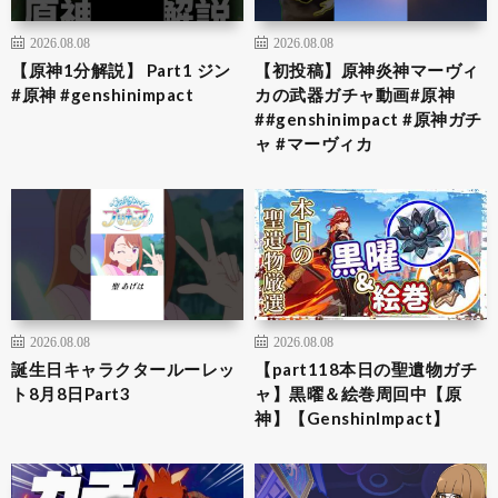
2026.08.08
2026.08.08
【原神1分解説】 Part1 ジン
【初投稿】原神炎神マーヴィ
#原神 #genshinimpact
カの武器ガチャ動画#原神
##genshinimpact #原神ガチ
ャ #マーヴィカ
2026.08.08
2026.08.08
誕生日キャラクタールーレッ
【part118本日の聖遺物ガチ
ト8月8日Part3
ャ】黒曜＆絵巻周回中【原
神】【GenshinImpact】