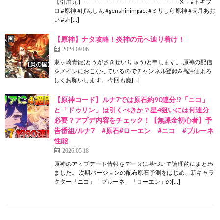
【引用元】 －－－－－－－－－－－－－－－－ X→ #トキプ
ロ #原神 #げんしん #genshinimpact #ミリしら原神 #長月あお
い #sh[…]
【原神】ナタ攻略！炎神の元へ辿り着け！
2024.09.06
東ヶ崎青龍(とうがさきせいりゅう)と申します。 原神の配信
をメインにおこなっているのでチャンネル登録&高評価よろ
しくお願いします。 今回も魔[…]
【原神コード】ルナ7では原石約90連分!?「ニコ」
と「ドゥリン」は引くべきか？星4狙いには何連分
必要？アプデ内容をチェック！【無課金初心者】予
告番組/ルナ7 #原石#ローエン #ニコ #プルーネ
性能
2026.05.18
原神のアップデート情報をデータに基づいて論理的にまとめ
ました。 次期バージョンの配布原石予測をはじめ、新キャラ
クター「ニコ」「プルーネ」「ローエン」の[…]