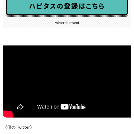
Advertisement
《僕のTwitter》