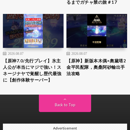
るまでガチャ禁の旅＃17
2026.08.07
2026.08.07
【原神7.0/先行プレイ】氷主
【原神】新版本木偶×奧黛塔2
人公が本当にマジで強い！ス
金平民配隊，奧桑阿砂輸出手
ネージナヤで覚醒し歴代最強
法攻略
に【創作体験サーバー】
Back to Top
Advertisement