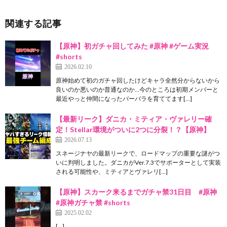
関連する記事
【原神】初ガチャ回してみた #原神 #ゲーム実況
#shorts
2026.02.10
原神始めて初のガチャ回したけどキャラ全然分からないから
良いのか悪いのか普通なのか…今のところは初期メンバーと
最近やっと仲間になったバーバラを育ててます[…]
【最新リーク】ダニカ・ミティア・ヴァレリー確
定！Stellar環境がついに2つに分裂！？【原神】
2026.07.13
スネージナヤの最新リークで、ロードマップの重要な謎がつ
いに判明しました。ダニカがVer.7.3でサポーターとして実装
される可能性や、ミティアとヴァレリ[…]
【原神】スカーク来るまでガチャ禁31日目 #原神
#原神ガチャ禁 #shorts
2025.02.02
[…]