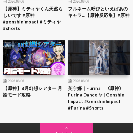
2026.08.06
2026.08.06
【原神】ミティヤくん天然ら
フルネーム呼びといえばあの
しいです #原神
キャラ…【原神反応集】#原神
#genshinimpact #ミティヤ
#shorts
2026.08.06
2026.08.06
【原神】8月幻想シアター 月
芙宁娜｜Furina｜《原神》
諭モード攻略
Furina Dance ✨ | Genshin
Impact #GenshinImpact
#Furina #Shorts