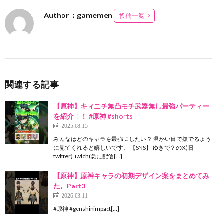
Author：gamemen
投稿一覧
関連する記事
【原神】キィニチ無凸モチ武器無し最強パーティー
を紹介！！ #原神 #shorts
2025.08.15
みんなはどのキャラを最強にしたい？ 温かい目で撫でるよう
に見てくれると嬉しいです。 【SNS】 ゆきで？のX(旧
twitter) Twich(急に配信[…]
【原神】原神キャラの初期デザイン案をまとめてみ
た。Part3
2026.03.11
#原神 #genshinimpact[…]